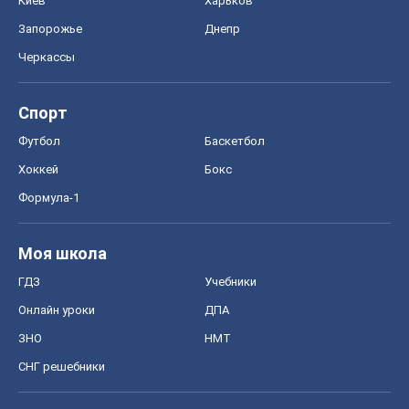
Киев
Харьков
Запорожье
Днепр
Черкассы
Спорт
Футбол
Баскетбол
Хоккей
Бокс
Формула-1
Моя школа
ГДЗ
Учебники
Онлайн уроки
ДПА
ЗНО
НМТ
СНГ решебники