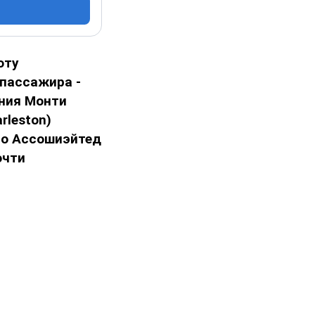
оту
 пассажира -
иния Монти
rleston)
тво Ассошиэйтед
очти