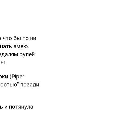
 что бы то ни
гнать змею.
педалям рулей
ны.
ки (Piper
гостью" позади
ь и потянула