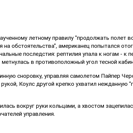
аученному летному правилу "продолжать полет во
я на обстоятельства", американец попытался ото
альные последстия: рептилия упала к ногам - к 
м метнулась в противоположный угол тесной каби
нную сноровку, управляя самолетом Пайпер Черо
 рукой, Коулс другой крепко ухватил нежданную "
илась вокруг руки кольцами, а хвостом зацепилас
ючателей управления.