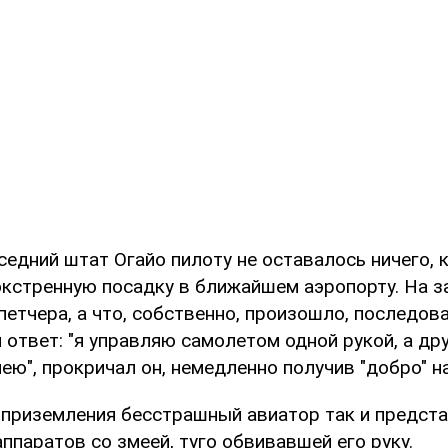
едний штат Огайо пилоту не оставалось ничего, 
экстренную посадку в ближайшем аэропорту. На 
етчера, а что, собственно, произошло, последов
ответ: "я управляю самолетом одной рукой, а др
ю", прокричал он, немедленно получив "добро" на
 приземления бесстрашный авиатор так и предста
паратов со змеей, туго обвивавшей его руку.