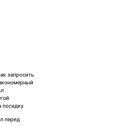
как запросить
закономерный
ал
угой
 посадку.
л перед