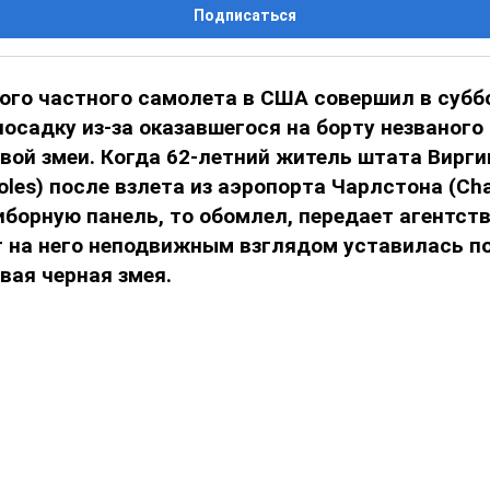
Подписаться
ого частного самолета в США совершил в субб
садку из-за оказавшегося на борту незваного
вой змеи. Когда 62-летний житель штата Вирг
oles) после взлета из аэропорта Чарлстона (Сha
иборную панель, то обомлел, передает агентс
ет на него неподвижным взглядом уставилась п
вая черная змея.