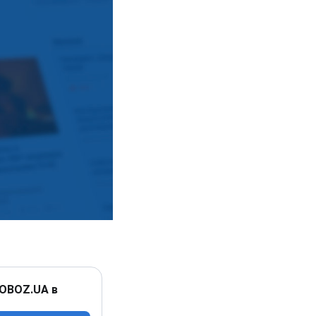
 OBOZ.UA в