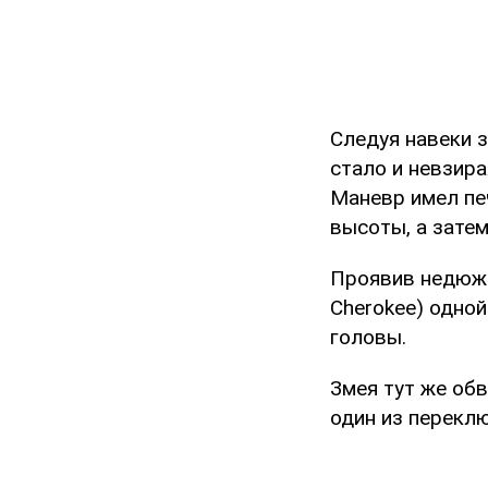
Следуя навеки з
стало и невзира
Маневр имел печ
высоты, а зате
Проявив недюжи
Cherokee) одной
головы.
Змея тут же обв
один из перекл