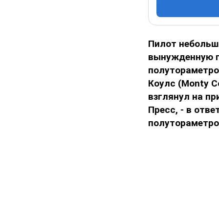
Пилот небольш
вынужденную по
полутораметро
Коулс (Monty C
взглянул на пр
Пресс, - в отв
полутораметро