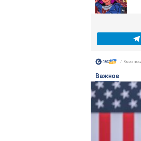
Змея поса
Важное