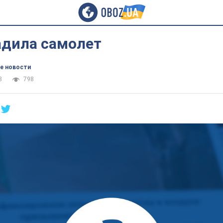
адила самолет
е новости
8
798