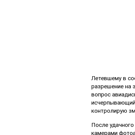
Летевшему в сос
разрешение на 
вопрос авиадисп
исчерпывающий 
контролирую зме
После удачного
камерами фотоап