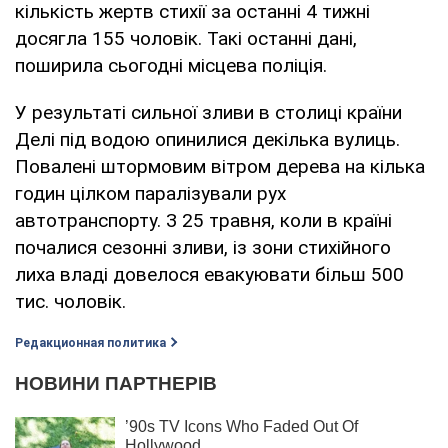
кількість жертв стихії за останні 4 тижні
досягла 155 чоловік. Такі останні дані,
поширила сьогодні місцева поліція.
У результаті сильної зливи в столиці країни
Делі під водою опинилися декілька вулиць.
Повалені штормовим вітром дерева на кілька
годин цілком паралізували рух
автотранспорту. З 25 травня, коли в країні
почалися сезонні зливи, із зони стихійного
лиха владі довелося евакуювати більш 500
тис. чоловік.
Редакционная политика