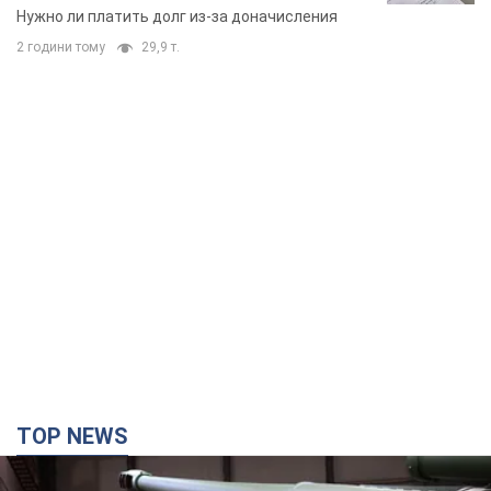
вынес неожиданное решение
Нужно ли платить долг из-за доначисления
2 години тому
29,9 т.
TOP NEWS