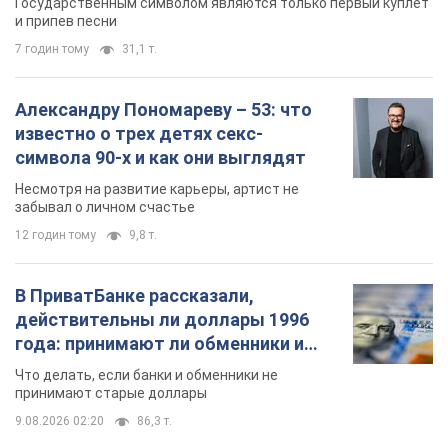
Государственным символом являются только первый куплет
и припев песни
7 годин тому
31,1 т.
Александру Пономареву – 53: что
известно о трех детях секс-
символа 90-х и как они выглядят
Несмотря на развитие карьеры, артист не
забывал о личном счастье
12 годин тому
9,8 т.
В ПриватБанке рассказали,
действительны ли доллары 1996
года: принимают ли обменники и
банки такие купюры
Что делать, если банки и обменники не
принимают старые доллары
9.08.2026 02:20
86,3 т.