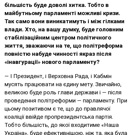
більшість буде доволі хитка. Тобто в
майбутньому парламенті можливі кризи.
Так само вони виникатимуть і між гілками
влади. Хто, на вашу думку, буде головним
стабілізаційним центром політичного
життя, зважаючи на те, що політреформа
повністю набуде чинності якраз після
«інавгурації» нового парламенту?
— І Президент, і Верховна Рада, і Кабмін
мусять працювати на єдину мету. Звичайно,
великою буде роль глави держави і — після
проведення політреформи — парламенту. При
цьому позитивом є те, що до правлячої
коаліції ввійде пропрезидентська партія.
Тобто більшість, до якої входитиме «Наша
Україна», буде ефективнішою, ніж та, яка була