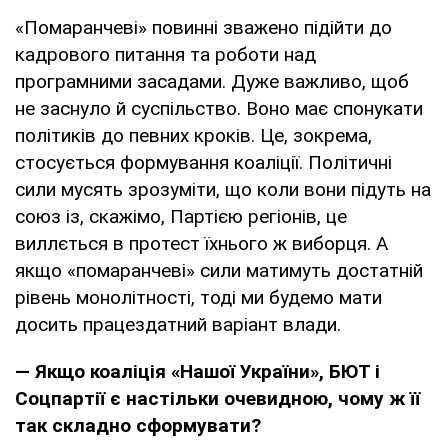
«Помаранчеві» повиннi зважено підійти до
кадрового питання та роботи над
програмними засадами. Дуже важливо, щоб
не заснуло й суспільство. Воно має спонукати
політиків до певних кроків. Це, зокрема,
стосується формування коаліції. Політичні
сили мусять зрозуміти, що коли вони підуть на
союз із, скажімо, Партією регіонів, це
виллється в протест їхнього ж виборця. А
якщо «помаранчеві» сили матимуть достатній
рівень монолітності, тоді ми будемо мати
досить працездатний варіант влади.
— Якщо коаліція «Нашої України», БЮТ і
Соцпартії є настільки очевидною, чому ж її
так складно сформувати?