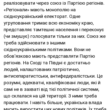
реалізовувати через союз із Партією регіонів.
«Регіонали» мають монополію на
східноукраїнський електорат. Одне
угруповання тримає всю економіку краю,
представляє тамтешнє населення і переконує
(чи змушує) голосувати тільки за них. Союз же
треба здійснювати з іншими
східноукраїнськими політиками. Вони не
обов'язково мають представляти Партію
регіонів. На Сході та Півдні є достатньо
людей, налаштованих патріотично,
антисепаратистськи, антифедералістськи. Це
розумні, адекватні, кваліфіковані люди, які й
самі не в захваті від тієї політичної системи,
що склалася на цій території. З ними треба
працювати. І навіть більше, українська влада
мусить виростити цих нових політиків. Їх треба