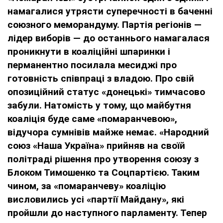
намагалися утрясти суперечності в баченні
союзного меморандуму. Партія регіонів —
лідер виборів — до останнього намагалася
проникнути в коаліційні шпаринки і
перманентно посилала месиджі про
готовність співпраці з владою. Про свій
опозиційний статус «донецькі» тимчасово
забули. Натомість у тому, що майбутня
коаліція буде саме «помаранчевою»,
відучора сумнівів майже немає. «Народний
союз «Наша Україна» прийняв на своїй
політраді рішення про утворення союзу з
Блоком Тимошенко та Соцпартією. Таким
чином, за «помаранчеву» коаліцію
висловились усі «партії Майдану», які
пройшли до наступного парламенту. Тепер