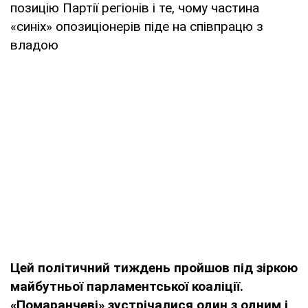
позицію Партії регіонів і те, чому частина
«синіх» опозиціонерів піде на співпрацю з
владою
Цей політичний тиждень пройшов під зіркою
майбутньої парламентської коаліції.
«Помаранчеві» зустрічалися один з одним і