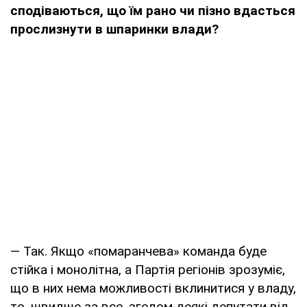
сподіваються, що їм рано чи пізно вдасться
прослизнути в шпаринки влади?
— Так. Якщо «помаранчева» команда буде
стійка і монолітна, а Партія регіонів зрозуміє,
що в них нема можливості вклинитися у владу,
то, швидше за все, згодом деякі депутати від