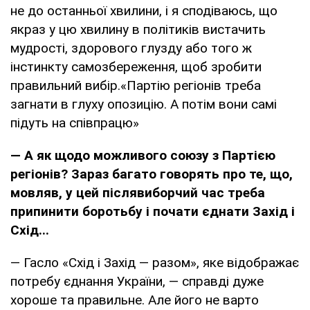
не до останньої хвилини, і я сподіваюсь, що
якраз у цю хвилину в політиків вистачить
мудрості, здорового глузду або того ж
інстинкту самозбереження, щоб зробити
правильний вибір.«Партію регіонів треба
загнати в глуху опозицію. А потім вони самі
підуть на співпрацю»
— А як щодо можливого союзу з Партією
регіонів? Зараз багато говорять про те, що,
мовляв, у цей післявиборчий час треба
припинити боротьбу і почати єднати Захід і
Схід...
— Гасло «Схід і Захід — разом», яке відображає
потребу єднання України, — справді дуже
хороше та правильне. Але його не варто