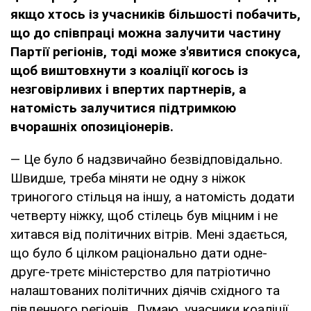
якщо хтось із учасників більшості побачить,
що до співпраці можна залучити частину
Партії регіонів, тоді може з'явитися спокуса,
щоб виштовхнути з коаліції когось із
незговірливих і впертих партнерів, а
натомість залучитися підтримкою
вчорашніх опозиціонерів.
— Це було б надзвичайно безвідповідально.
Швидше, треба міняти не одну з ніжок
триногого стільця на іншу, а натомість додати
четверту ніжку, щоб стілець був міцним і не
хитався від політичних вітрів. Мені здається,
що було б цілком раціонально дати одне-
друге-третє міністерство для патріотично
налаштованих політичних діячів східного та
південного регіонів. Думаю, учасники коаліції