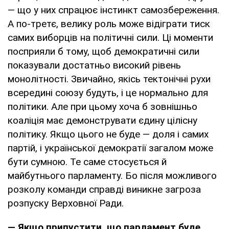
— що у них спрацює інстинкт самозбереження.
А по-третє, велику роль може відіграти тиск
самих виборців на політичні сили. Ці моменти
посприяли б тому, щоб демократичні сили
показували достатньо високий рівень
монолітності. Звичайно, якісь тектонічні рухи
всередині союзу будуть, і це нормально для
політики. Але при цьому хоча б зовнішньо
коаліція має демонструвати єдину цілісну
політику. Якщо цього не буде — доля і самих
партій, і української демократії загалом може
бути сумною. Те саме стосується й
майбутнього парламенту. Бо після можливого
розколу команди справді виникне загроза
розпуску Верховної Ради.
— Якщо припустити, що парламент буде