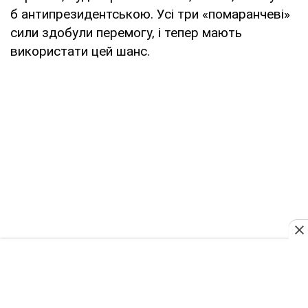
б антипрезидентською. Усі три «помаранчеві»
сили здобули перемогу, і тепер мають
використати цей шанс.
Володимир СЕМКІВ, "Україна Молода"
www.umoloda.kiev.ua