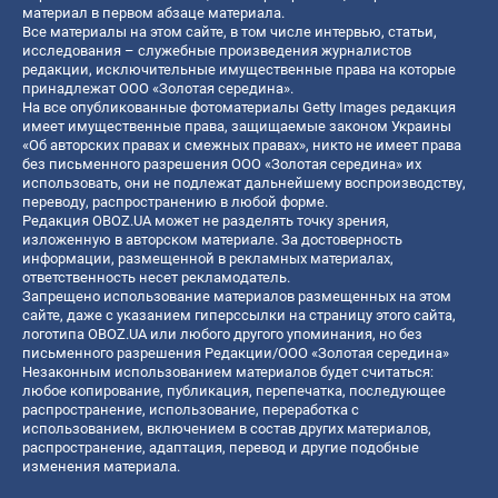
материал в первом абзаце материала.
Все материалы на этом сайте, в том числе интервью, статьи,
исследования – служебные произведения журналистов
редакции, исключительные имущественные права на которые
принадлежат ООО «Золотая середина».
На все опубликованные фотоматериалы Getty Images редакция
имеет имущественные права, защищаемые законом Украины
«Об авторских правах и смежных правах», никто не имеет права
без письменного разрешения ООО «Золотая середина» их
использовать, они не подлежат дальнейшему воспроизводству,
переводу, распространению в любой форме.
Редакция OBOZ.UA может не разделять точку зрения,
изложенную в авторском материале. За достоверность
информации, размещенной в рекламных материалах,
ответственность несет рекламодатель.
Запрещено использование материалов размещенных на этом
сайте, даже с указанием гиперссылки на страницу этого сайта,
логотипа OBOZ.UA или любого другого упоминания, но без
письменного разрешения Редакции/ООО «Золотая середина»
Незаконным использованием материалов будет считаться:
любое копирование, публикация, перепечатка, последующее
распространение, использование, переработка с
использованием, включением в состав других материалов,
распространение, адаптация, перевод и другие подобные
изменения материала.