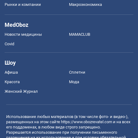
Рынки и компании
Mакроэкономика
MedOboz
Новости медицины
MAMACLUB
Covid
Шоу
Афиша
Сплетни
Красота
Мода
Женский Журнал
Использование любых материалов (в том числе фото- и видео-),
размещенных на этом сайте
https://www.obozrevatel.com
и на всех
его поддоменах, в любом виде строго запрещено.
Разрешается использование при получении письменного
разрешения на их использование и при условии обязательной