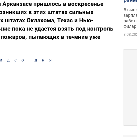
ране
и Арканзасе пришлось в воскресенье
скол
В вып
возникших в этих штатах сильных
певи
зарпла
х штатах Оклахома, Техас и Нью-
работ
филар
кже пока не удается взять под контроль
8.08.20
 пожаров, пылающих в течение уже
идео дня