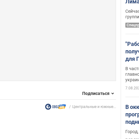
Лима
крит
Сейчас
удал
групп
Спецп
"Раб
полу
для 
докл
В част
новы
главн
украи
7.08.20
Подписаться
В ок
Центральные и южные...
прог
подн
виде
Город,