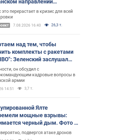
нском направлении
ический дискомфорт: как это
 это перерастает в кризис для всей
ось
ировки
26,3 т.
роект
7.08.2026 16:40
отаем над тем, чтобы
чить комплекты с ракетами
ПВО": Зеленский заслушал
ад Драпатого и объявил о
ности, он обсудил с
х мерах
окомандующим кадровые вопросы в
нской армии
3,7 т.
26 14:51
купированной Ялте
ремели мощные взрывы:
имается черный дым. Фото и
о
 вероятно, подвергся атаке дронов