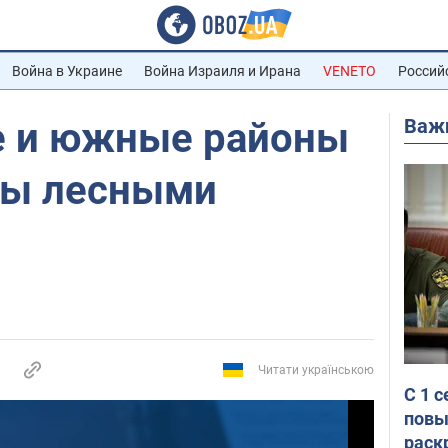
Война в Украине
Война Израиля и Ирана
VENETO
Россий
Важ
 и южные районы
ны лесными
Читати українською
С 1 
повы
раск