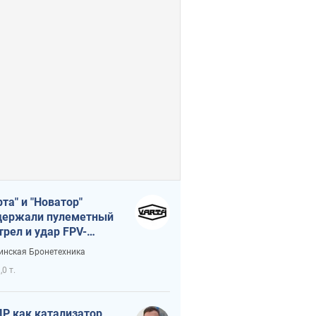
рта" и "Новатор"
ержали пулеметный
трел и удар FPV-
на, сохранив жизнь
инская Бронетехника
церу ВСУ
,0 т.
Р как катализатор