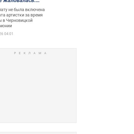
е жаловалась:
ько получала
лату не была включена
ца
та артистки за время
ы в Черновицкой
монии
26 04:01