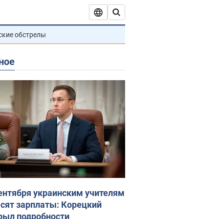
ские обстрелы
ное
сентября украинским учителям
сят зарплаты: Корецкий
рыл подробности