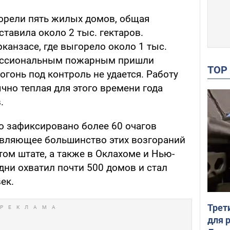
орели пять жилых домов, общая
тавила около 2 тыс. гектаров.
рканзасе, где выгорело около 1 тыс.
фессиональным пожарным пришли
TO
огонь под контроль не удается. Работу
но теплая для этого времени года
.
о зафиксировано более 60 очагов
авляющее большинство этих возгораний
ом штате, а также в Оклахоме и Нью-
дни охватил почти 500 домов и стал
ек.
Трет
для 