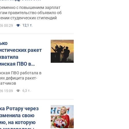
ременно с повышением зарплат
огам правительство объявило об
ении студенческих стипендий
12,1 т.
26 00:29
ько
истических ракет
хватила
инская ПВО в
: в Минобороны
нская ПВО работала в
али цифру
ях дефицита ракет-
ватчиков
6,3 т.
26 15:09
ка Ротару через
изменила свою
ию, на которую