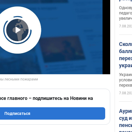
Однов
педаг
увелич
7.08.20
Play Video
Скол
балл
пере
укра
июле
Украи
назв
услови
перех
7.08.20
рсе главного – подпишитесь на Новини на
Аури
Подписаться
суд 
пенс