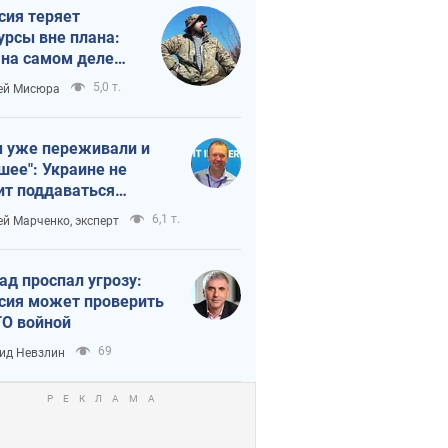
сия теряет
урсы вне плана:
 на самом деле
тует темп войны
5,0 т.
ей Мисюра
 уже переживали и
шее": Украине не
ит поддаваться
аянию из-за
6,1 т.
ей Марченко, эксперт
етного террора
ад проспал угрозу:
сия может проверить
О войной
69
ид Невзлин