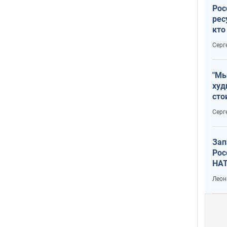
Рос
рес
кто
дик
Серг
"Мы
худ
сто
отч
Серг
рак
Зап
Рос
НАТ
Леон