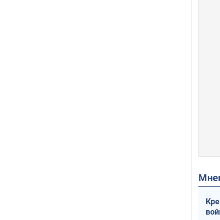
Мн
Кре
вой