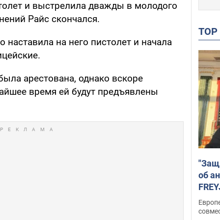
толет и выстрелила дважды в молодого
нений Райс скончался.
TO
о наставила на него пистолет и начала
ицейские.
была арестована, однако вскоре
жайшее время ей будут предъявлены
"Защ
об а
FREY
подд
Европ
совме