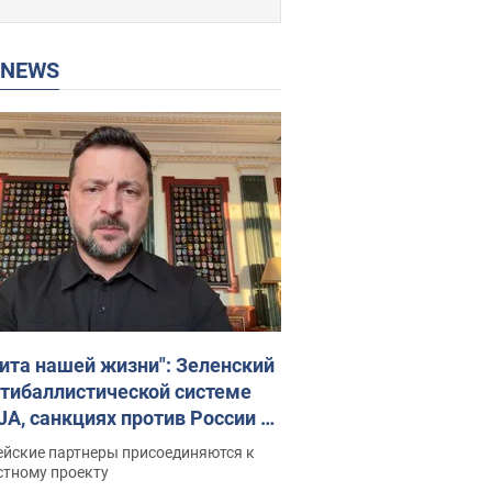
P NEWS
ита нашей жизни": Зеленский
нтибаллистической системе
JA, санкциях против России и
ержке аграриев. Видео
ейские партнеры присоединяются к
стному проекту