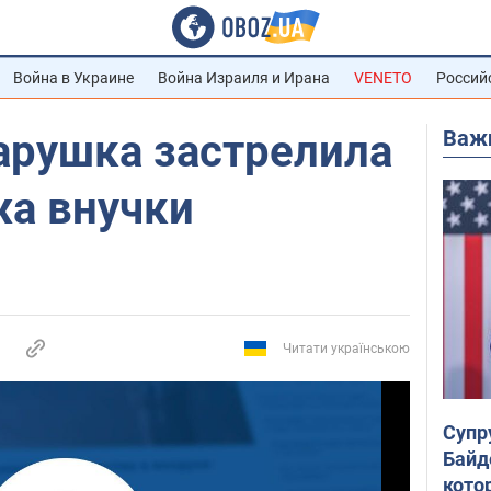
Война в Украине
Война Израиля и Ирана
VENETO
Россий
Важ
арушка застрелила
а внучки
Читати українською
Супр
Байд
кото