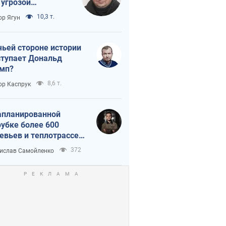
 угрозой
тическая
10,3 т.
ор Ягун
истика
чьей стороне истории
тупает Дональд
мп?
8,6 т.
ор Каспрук
апланированной
убке более 600
евьев и теплотрассе:
 происходит на
372
ислав Самойленко
емках в Киеве