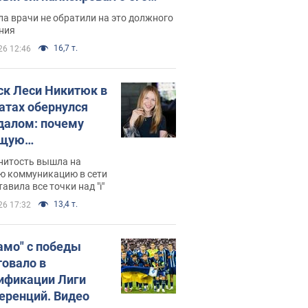
ессивном" раке
а врачи не обратили на это должного
ния
16,7 т.
26 12:46
ск Леси Никитюк в
атах обернулся
далом: почему
ущую
раведливо
нитость вышла на
йтили
ю коммуникацию в сети
тавила все точки над "i"
13,4 т.
26 17:32
амо" с победы
товало в
ификации Лиги
еренций. Видео