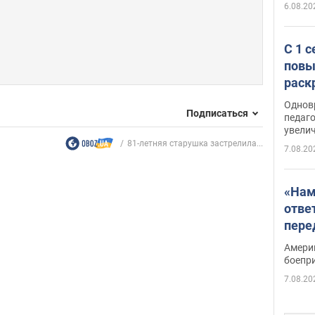
6.08.20
С 1 
повы
раск
Однов
Подписаться
педаг
увелич
81-летняя старушка застрелила...
7.08.20
«Нам
отве
пере
Patri
Амери
боепр
7.08.20