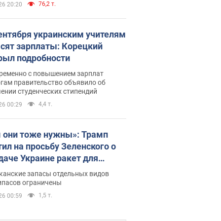
76,2 т.
26 20:20
сентября украинским учителям
сят зарплаты: Корецкий
рыл подробности
ременно с повышением зарплат
огам правительство объявило об
ении студенческих стипендий
4,4 т.
26 00:29
 они тоже нужны»: Трамп
тил на просьбу Зеленского о
даче Украине ракет для
ot
канские запасы отдельных видов
ипасов ограничены
1,5 т.
26 00:59