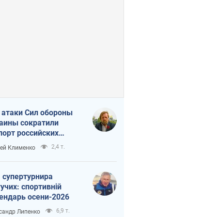
 атаки Сил обороны
аины сократили
порт российских
тепродуктов
2,4 т.
ей Клименко
 супертурнира
учих: спортивній
ендарь осени-2026
6,9 т.
сандр Липенко