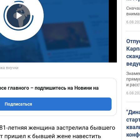
"агр
Сначал
внима
6.08.20
Play Video
Отпу
Карп
скан
вед
несп
Знаме
захе
пряму
и расс
рсе главного – подпишитесь на Новини на
6.08.20
Подписаться
"Дин
стар
квал
 81-летняя женщина застрелила бывшего
конф
от пришел к бывшей жене навестить