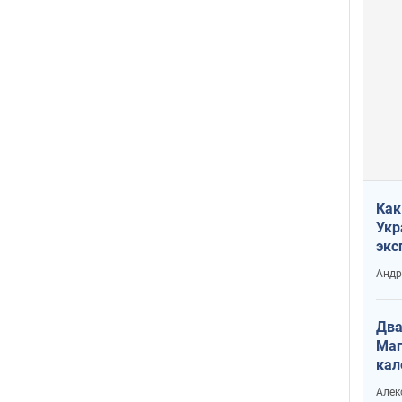
Как
Укр
экс
неф
Андр
Два
Маг
кал
Алек