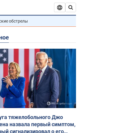
ские обстрелы
ное
уга тяжелобольного Джо
ена назвала первый симптом,
рый сигнализировал о его