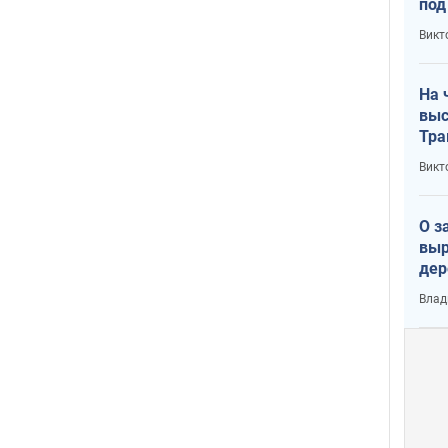
под
кри
Викт
лог
На 
выс
Тра
Викт
О з
выр
дер
что
Влад
Тер