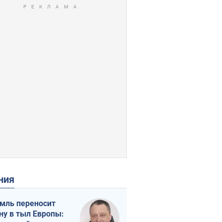
ения
мль переносит
ну в тыл Европы: