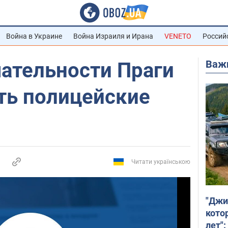
Война в Украине
Война Израиля и Ирана
VENETO
Россий
Важ
ательности Праги
ть полицейские
Читати українською
"Джи
кото
лет":