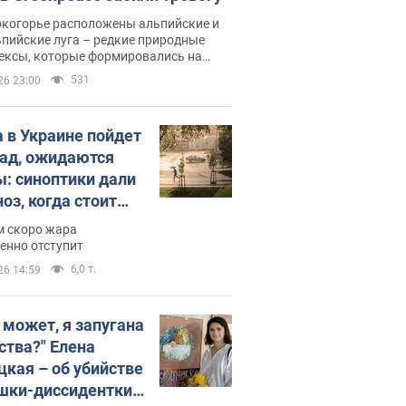
окогорье расположены альпийские и
пийские луга – редкие природные
ексы, которые формировались на
ении сотен лет
531
26 23:00
 в Украине пойдет
пад, ожидаются
ы: синоптики дали
оз, когда стоит
ать изменения
м скоро жара
ды
енно отступит
6,0 т.
26 14:59
, может, я запугана
ства?" Елена
цкая – об убийстве
шки-диссидентки