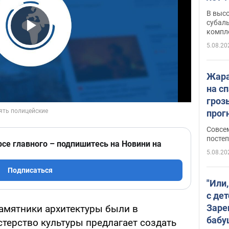
В выс
субаль
компл
Play Video
протяж
5.08.20
Жара
на с
гроз
прогн
ожид
Совсе
пого
постеп
рсе главного – подпишитесь на Новини на
5.08.20
Подписаться
"Или
с дет
Заре
памятники архитектуры были в
бабу
стерство культуры предлагает создать