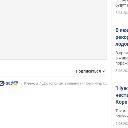
будут
5.08.20
В ию
реко
лодо
обна
В про
в живо
пораж
Подписаться
5.08.20
Курьезы
Достопримечательности Праги будут...
"Нуж
нест
Коре
бизн
Так ил
имею
получ
пом
6.08.20