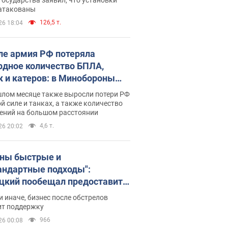
 атакованы
126,5 т.
26 18:04
ле армия РФ потеряла
рдное количество БПЛА,
к и катеров: в Минобороны
родовали статистику
шлом месяце также выросли потери РФ
й силе и танках, а также количество
ений на большом расстоянии
4,6 т.
26 20:02
ны быстрые и
андартные подходы":
цкий пообещал предоставить
есу приоритетный доступ к
и иначе, бизнес после обстрелов
щимся складским
ит поддержку
ещениям
966
26 00:08