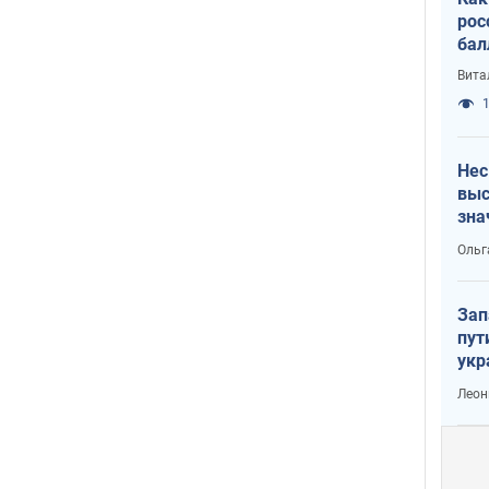
рос
бал
Вита
1
Нес
выс
зна
Ольг
Зап
пут
укр
Леон