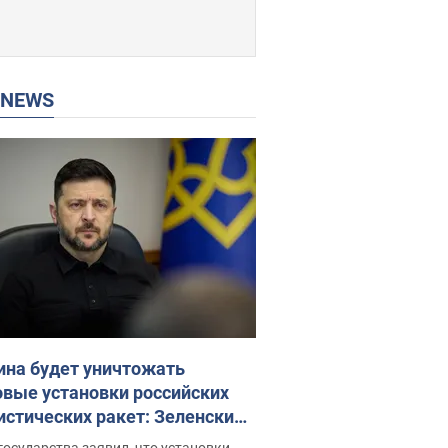
P NEWS
ина будет уничтожать
овые установки российских
истических ракет: Зеленский
ел заседание СНБО
государства заявил, что установки