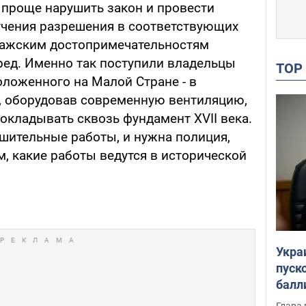
 проще нарушить закон и провести
учения разрешения в соответствующих
пражским достопримечательностям
ед. Именно так поступили владельцы
TO
оложенного на Малой Стране - в
, оборудовав современную вентиляцию,
окладывать сквозь фундамент XVII века.
шительные работы, и нужна полиция,
ем, какие работы ведутся в исторической
Укра
пуск
балл
пров
Глава 