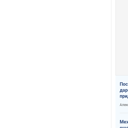
Пос
дар
при
Укр
Алек
Меж
еще