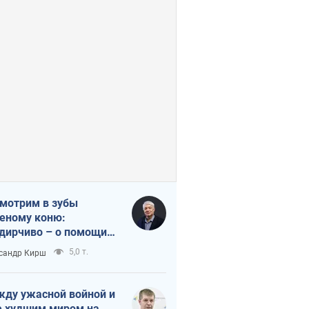
мотрим в зубы
еному коню:
дирчиво – о помощи
аине
5,0 т.
сандр Кирш
ду ужасной войной и
 худшим миром на