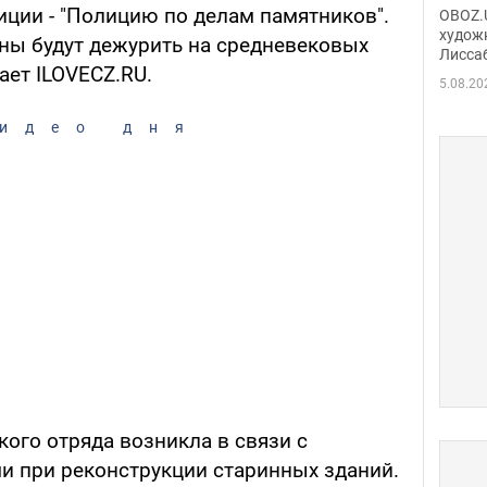
Аллы
иции - "Полицию по делам памятников".
OBOZ.U
сына
худож
ны будут дежурить на средневековых
Лисса
Порт
ает ILOVECZ.RU.
деть
5.08.20
идео дня
ого отряда возникла в связи с
 при реконструкции старинных зданий.