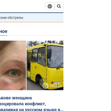
ские обстрелы
ное
ьвове женщина
воцировала конфликт,
оваривая на русском языке в