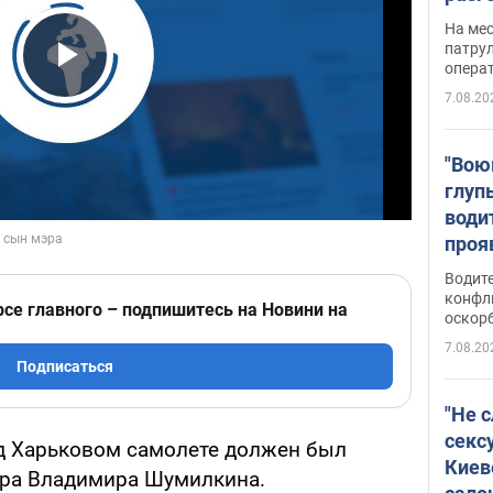
марш
На ме
адми
патрул
опера
Виде
Play Video
7.08.20
"Вою
глуп
води
проя
укра
Водите
попла
конфл
рсе главного – подпишитесь на Новини на
оскорб
Виде
7.08.20
Подписаться
"Не 
секс
д Харьковом самолете должен был
Киев
эра Владимира Шумилкина.