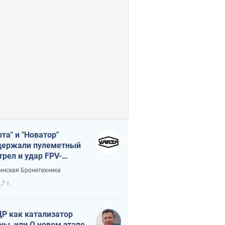
рта" и "Новатор"
ержали пулеметный
трел и удар FPV-
на, сохранив жизнь
инская Бронетехника
церу ВСУ
,7 т.
Р как катализатор
ны, или О новом этапе