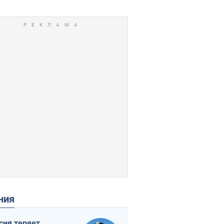
ения
сия теряет