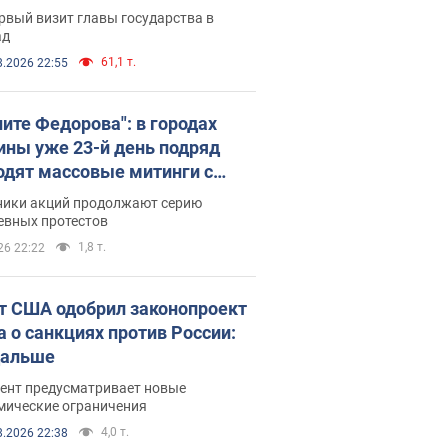
рвый визит главы государства в
ад
61,1 т.
8.2026 22:55
ните Федорова": в городах
ины уже 23-й день подряд
одят массовые митинги с
атами. Фото и видео
ники акций продолжают серию
евных протестов
1,8 т.
26 22:22
т США одобрил законопроект
а о санкциях против России:
дальше
ент предусматривает новые
мические ограничения
4,0 т.
8.2026 22:38