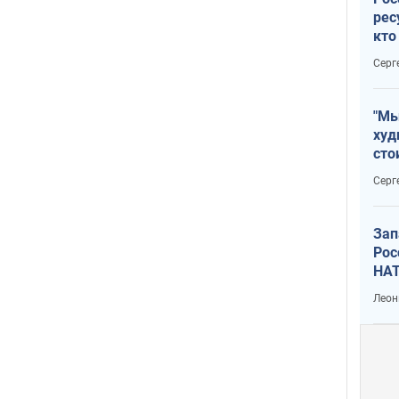
рес
кто
дик
Серг
"Мы
худ
сто
отч
Серг
рак
Зап
Рос
НАТ
Леон