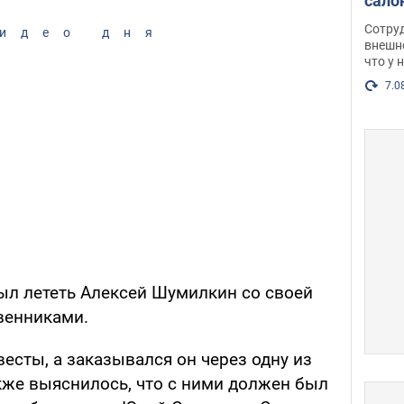
сало
оско
Сотру
идео дня
посл
внешн
что у 
разг
Фото
7.0
ыл лететь Алексей Шумилкин со своей
венниками.
есты, а заказывался он через одну из
кже выяснилось, что с ними должен был