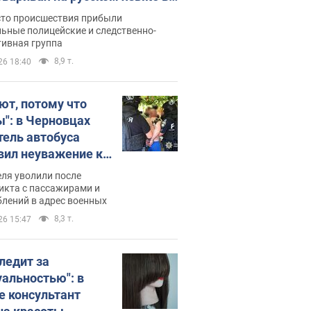
рутке: полиция составила
сто происшествия прибыли
нистративный протокол.
ьные полицейские и следственно-
тивная группа
о
8,9 т.
26 18:40
ют, потому что
ы": в Черновцах
тель автобуса
вил неуважение к
инским военным и
ля уволили после
тился за это.
икта с пассажирами и
лений в адрес военных
о
8,3 т.
26 15:47
следит за
уальностью": в
е консультант