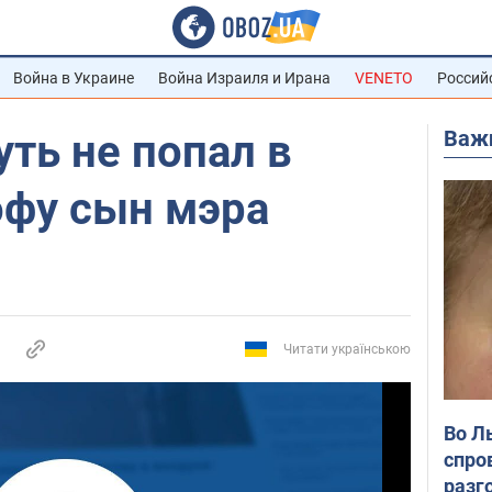
Война в Украине
Война Израиля и Ирана
VENETO
Россий
Важ
уть не попал в
офу сын мэра
Читати українською
Во Л
спро
разг