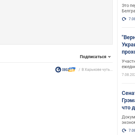
Это пе
Белгр
7.0
"Вер
Укра
прох
Подписаться
плак
Участ
ежедн
В Харькове чуть...
7.08.20
Сена
Грэм
что 
Докум
эконо
7.0