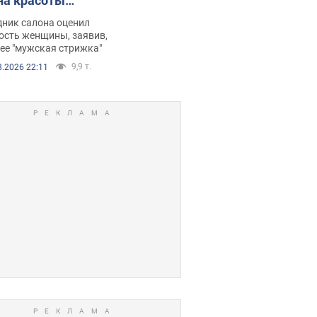
на красоты
рбил женщину
дник салона оценил
е химиотерапии,
ость женщины, заявив,
нее "мужская стрижка"
орелся скандал.
9,9 т.
8.2026 22:11