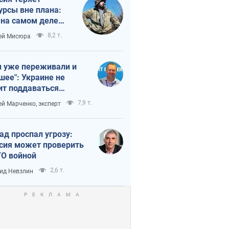
урсы вне плана:
 на самом деле
тует темп войны
8,2 т.
ей Мисюра
 уже переживали и
шее": Украине не
ит поддаваться
аянию из-за
7,9 т.
ей Марченко, эксперт
етного террора
ад проспал угрозу:
сия может проверить
О войной
2,6 т.
ид Невзлин