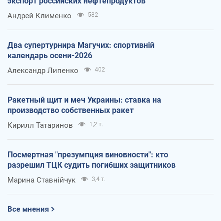
экспорт российских нефтепродуктов
Андрей Клименко
582
Два супертурнира Магучих: спортивній
календарь осени-2026
Александр Липенко
402
Ракетный щит и меч Украины: ставка на
производство собственных ракет
Кирилл Татаринов
1,2 т.
Посмертная "презумпция виновности": кто
разрешил ТЦК судить погибших защитников
Марина Ставнійчук
3,4 т.
Все мнения