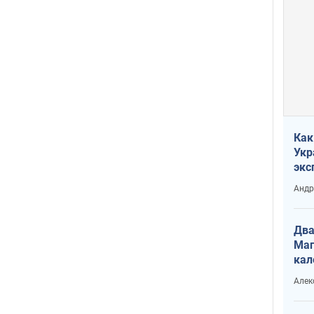
Как
Укр
экс
неф
Андр
Два
Маг
кал
Алек