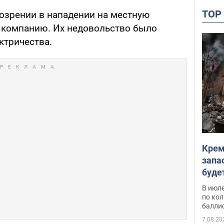
TO
озрении в нападении на местную
 компанию. Их недовольство было
ктричества.
Крем
запа
буде
В июле
по ко
балли
7.08.20