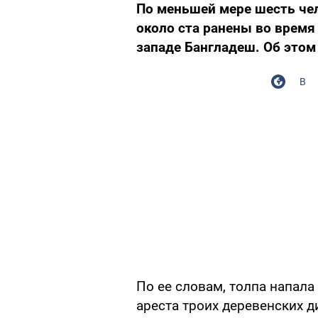
По меньшей мере шесть че
около ста ранены во время
западе Бангладеш. Об этом
В
По ее словам, толпа напала
ареста троих деревенских д