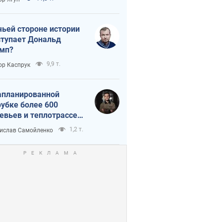
истика
чьей стороне истории
тупает Дональд
мп?
9,9 т.
ор Каспрук
апланированной
убке более 600
евьев и теплотрассе:
 происходит на
1,2 т.
ислав Самойленко
емках в Киеве