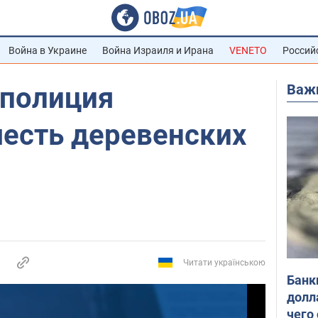
Война в Украине
Война Израиля и Ирана
VENETO
Россий
Важ
 полиция
шесть деревенских
Читати українською
Банк
долл
чего