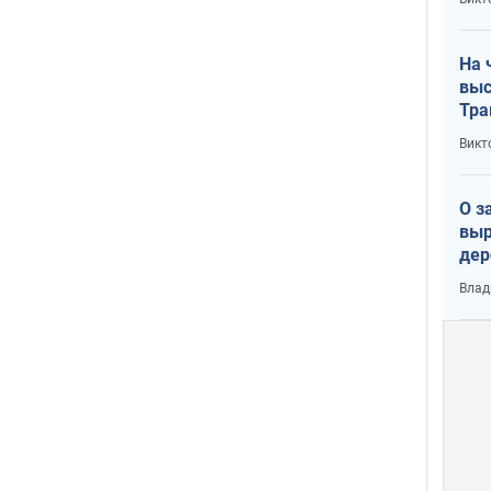
лог
На 
выс
Тра
Викт
О з
выр
дер
что
Влад
Тер