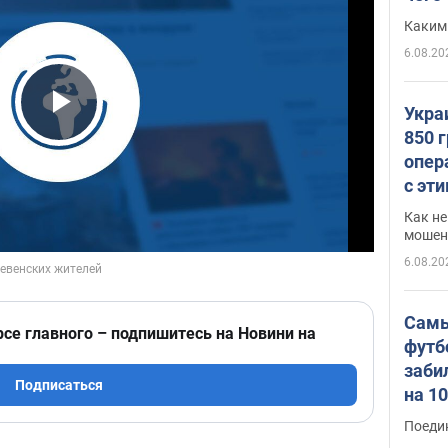
Каким
6.08.20
Укра
Play Video
850 
опер
с эт
Как не
мошен
6.08.20
Самы
рсе главного – подпишитесь на Новини на
футб
заби
Подписаться
на 1
Виде
Поеди