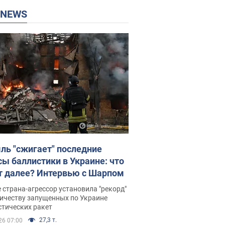
P NEWS
ль "сжигает" последние
сы баллистики в Украине: что
т далее? Интервью с Шарпом
 страна-агрессор установила "рекорд"
личеству запущенных по Украине
стических ракет
27,3 т.
26 07:00