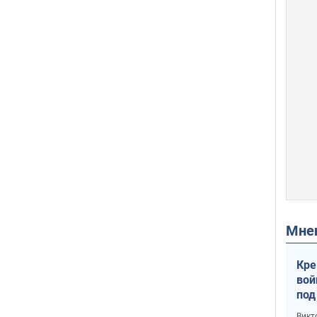
Мн
Кре
вой
под
кри
Викт