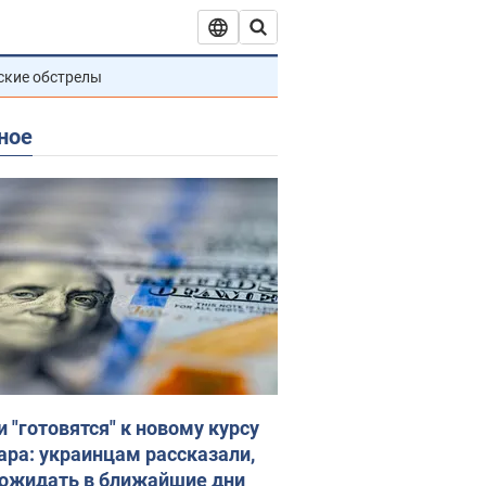
ские обстрелы
ное
и "готовятся" к новому курсу
ара: украинцам рассказали,
 ожидать в ближайшие дни