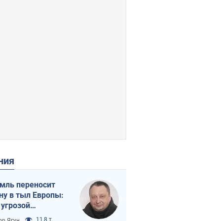
ения
мль переносит
ну в тыл Европы:
 угрозой
тическая
11,8 т.
ор Ягун