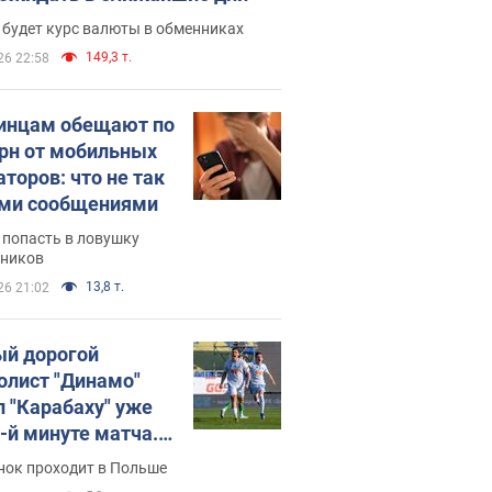
 будет курс валюты в обменниках
149,3 т.
26 22:58
инцам обещают по
грн от мобильных
аторов: что не так
ими сообщениями
 попасть в ловушку
ников
13,8 т.
26 21:02
й дорогой
олист "Динамо"
л "Карабаху" уже
0-й минуте матча.
о
нок проходит в Польше