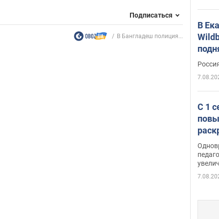
Подписаться
В Ек
Wildb
В Бангладеш полиция...
подн
Росси
7.08.20
С 1 
повы
раск
Однов
педаг
увелич
7.08.20