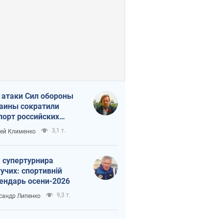
 атаки Сил обороны
аины сократили
порт российских
тепродуктов
3,1 т.
ей Клименко
 супертурнира
учих: спортивній
ендарь осени-2026
9,3 т.
сандр Липенко