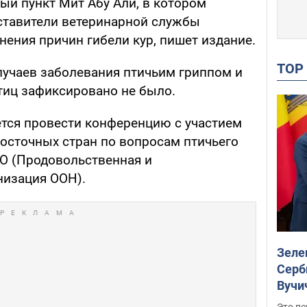
ый пункт Мит Абу Али, в котором
ставители ветеринарной службы
ения причин гибели кур, пишет издание.
TO
случаев заболевания птичьим гриппом и
тиц зафиксировано не было.
ется провести конференцию с участием
осточных стран по вопросам птичьего
АО (Продовольственная и
низация ООН).
Зеле
Серб
Вучи
Это пе