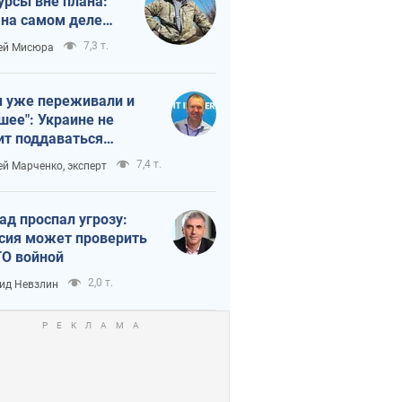
урсы вне плана:
 на самом деле
тует темп войны
7,3 т.
ей Мисюра
 уже переживали и
шее": Украине не
ит поддаваться
аянию из-за
7,4 т.
ей Марченко, эксперт
етного террора
ад проспал угрозу:
сия может проверить
О войной
2,0 т.
ид Невзлин