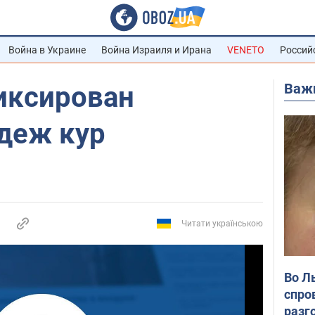
Война в Украине
Война Израиля и Ирана
VENETO
Россий
Важ
иксирован
деж кур
Читати українською
Во Л
спро
разг