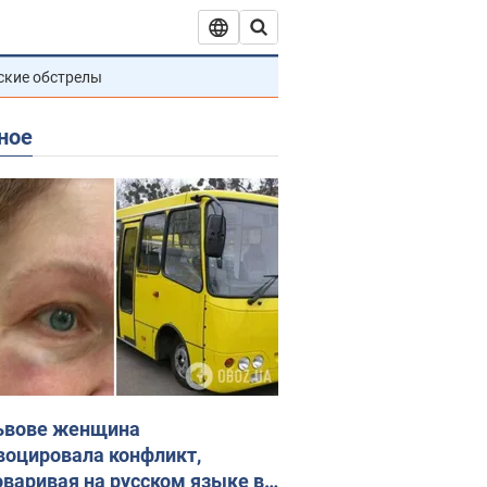
ские обстрелы
ное
ьвове женщина
воцировала конфликт,
оваривая на русском языке в