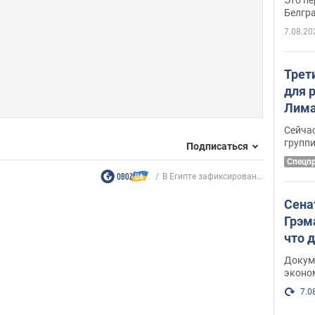
Белгр
7.08.20
Трет
для 
Лима
крит
Сейчас
удал
групп
Подписаться
Спецп
В Египте зафиксирован...
Сена
Грэм
что 
Докум
эконо
7.0