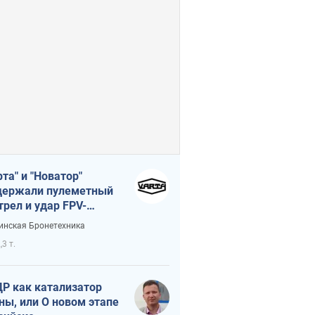
рта" и "Новатор"
ержали пулеметный
трел и удар FPV-
на, сохранив жизнь
инская Бронетехника
церу ВСУ
,3 т.
Р как катализатор
ны, или О новом этапе