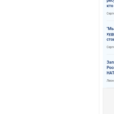
рес
кто
дик
Серг
"Мы
худ
сто
отч
Серг
рак
Зап
Рос
НАТ
Леон