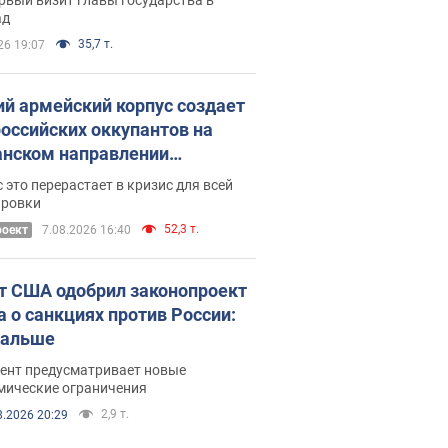
ад
35,7 т.
26 19:07
ий армейский корпус создает
российских оккупантов на
нском направлении
ический дискомфорт: как это
 это перерастает в кризис для всей
ось
ировки
52,3 т.
роект
7.08.2026 16:40
т США одобрил законопроект
а о санкциях против России:
дальше
ент предусматривает новые
мические ограничения
2,9 т.
8.2026 20:29