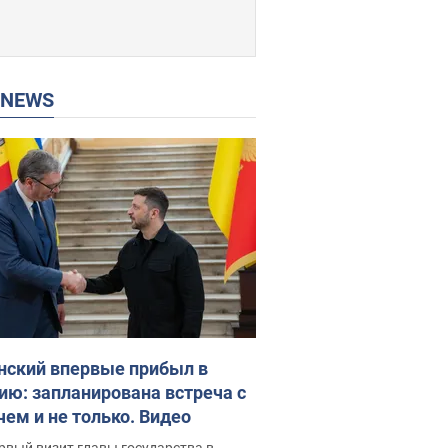
P NEWS
нский впервые прибыл в
ию: запланирована встреча с
чем и не только. Видео
рвый визит главы государства в