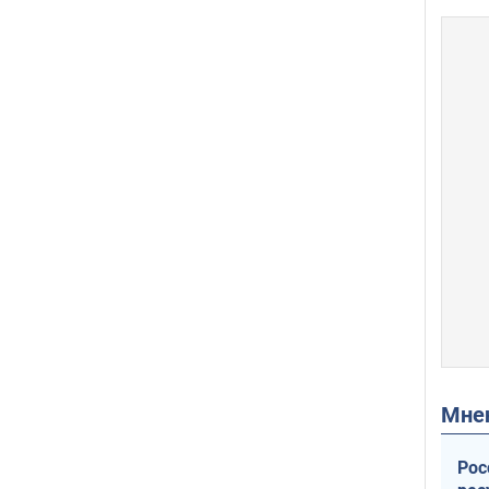
Мн
Рос