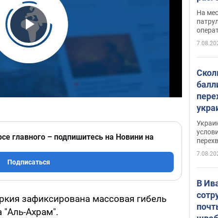
марш
На ме
адми
патрул
опера
Виде
Play Video
7.08.20
Скол
балл
пере
укра
июле
Украи
назв
услови
рсе главного – подпишитесь на Новини на
перех
7.08.20
Подписаться
В Ив
сотр
ркия зафиксирована массовая гибель
почт
а "Аль-Ахрам".