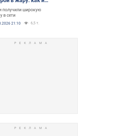
рой в жару: как их
зали. Видео
и получили широкую
у в сети
6,5 т.
8.2026 21:10