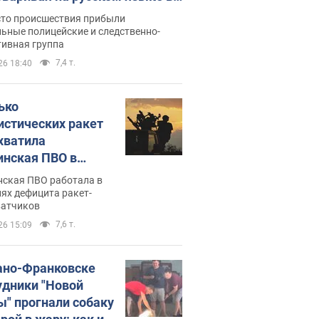
рутке: полиция составила
сто происшествия прибыли
нистративный протокол.
ьные полицейские и следственно-
тивная группа
о
7,4 т.
26 18:40
ько
истических ракет
хватила
инская ПВО в
: в Минобороны
нская ПВО работала в
али цифру
ях дефицита ракет-
ватчиков
7,6 т.
26 15:09
ано-Франковске
удники "Новой
ы" прогнали собаку