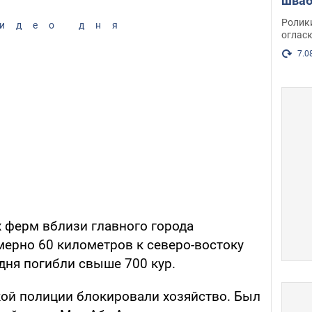
шваб
нака
Ролик
идео дня
огласк
7.0
х ферм вблизи главного города
мерно 60 километров к северо-востоку
 дня погибли свыше 700 кур.
ой полиции блокировали хозяйство. Был