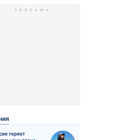
ения
сия теряет