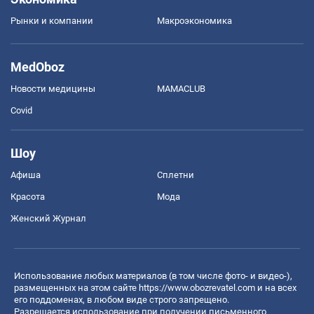
Рынки и компании
Mакроэкономика
MedOboz
Новости медицины
MAMACLUB
Covid
Шоу
Афиша
Сплетни
Красота
Мода
Женский Журнал
Использование любых материалов (в том числе фото- и видео-),
размещенных на этом сайте
https://www.obozrevatel.com
и на всех
его поддоменах, в любом виде строго запрещено.
Разрешается использование при получении письменного