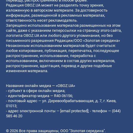
переводу, распространению в любой форме.
Редакция OBOZ.UA может не разделять точку зрения,
изложенную в авторском материале. За достоверность
информации, размещенной в рекламных материалах,
ответственность несет рекламодатель.
Запрещено использование материалов размещенных на этом
сайте, даже с указанием гиперссылки на страницу этого сайта,
логотипа OBOZ.UA или любого другого упоминания, но без
письменного разрешения Редакции/ООО «Золотая середина»
Незаконным использованием материалов будет считаться:
любое копирование, публикация, перепечатка, последующее
распространение, использование, переработка с
использованием, включением в состав других материалов,
распространение, адаптация, перевод и другие подобные
изменения материала.
Название онлайн медиа — «OBOZ.UA»
- субъект в сфере онлайн медиа;
- идентификатор медиа — R40-06156;
- почтовый адрес — ул. Деревообрабатывающая, д. 7, г. Киев,
01013;
- адрес электронной почты —
[email protected]
; - телефон — (044)
585 46 20
© 2026 Все права защищены, ООО "Золотая середина".