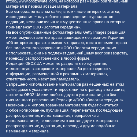
https://www.obozrevatel.com
, на которой размещен оригинальный
материал в первом абзаце материала.
Все материалы на этом сайте, в том числе интервью, статьи,
исследования – служебные произведения журналистов
редакции, исключительные имущественные права на которые
принадлежат ООО «Золотая середина».
На все опубликованные фотоматериалы Getty Images редакция
имеет имущественные права, защищаемые законом Украины
«Об авторских правах и смежных правах», никто не имеет права
без письменного разрешения ООО «Золотая середина» их
использовать, они не подлежат дальнейшему воспроизводству,
переводу, распространению в любой форме.
Редакция OBOZ.UA может не разделять точку зрения,
изложенную в авторском материале. За достоверность
информации, размещенной в рекламных материалах,
ответственность несет рекламодатель.
Запрещено использование материалов размещенных на этом
сайте, даже с указанием гиперссылки на страницу этого сайта,
логотипа OBOZ.UA или любого другого упоминания, но без
письменного разрешения Редакции/ООО «Золотая середина»
Незаконным использованием материалов будет считаться:
любое копирование, публикация, перепечатка, последующее
распространение, использование, переработка с
использованием, включением в состав других материалов,
распространение, адаптация, перевод и другие подобные
изменения материала.