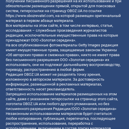
получении письменного разрешения на их использование и при
обязательном размещении прямой, открытой для поисковых
систем, гиперссылки на страницу OBOZ.UA по ссылке
https://www.obozrevatel.com
, на которой размещен оригинальный
материал в первом абзаце материала.
Все материалы на этом сайте, в том числе интервью, статьи,
исследования – служебные произведения журналистов
редакции, исключительные имущественные права на которые
принадлежат ООО «Золотая середина».
На все опубликованные фотоматериалы Getty Images редакция
имеет имущественные права, защищаемые законом Украины
«Об авторских правах и смежных правах», никто не имеет права
без письменного разрешения ООО «Золотая середина» их
использовать, они не подлежат дальнейшему воспроизводству,
переводу, распространению в любой форме.
Редакция OBOZ.UA может не разделять точку зрения,
изложенную в авторском материале. За достоверность
информации, размещенной в рекламных материалах,
ответственность несет рекламодатель.
Запрещено использование материалов размещенных на этом
сайте, даже с указанием гиперссылки на страницу этого сайта,
логотипа OBOZ.UA или любого другого упоминания, но без
письменного разрешения Редакции/ООО «Золотая середина»
Незаконным использованием материалов будет считаться:
любое копирование, публикация, перепечатка, последующее
распространение, использование, переработка с
использованием, включением в состав других материалов,