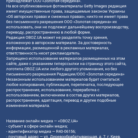
принадлежат ООО «Золотая середина».
На все опубликованные фотоматериалы Getty Images редакция
имеет имущественные права, защищаемые законом Украины
«Об авторских правах и смежных правах», никто не имеет права
без письменного разрешения ООО «Золотая середина» их
использовать, они не подлежат дальнейшему воспроизводству,
переводу, распространению в любой форме.
Редакция OBOZ.UA может не разделять точку зрения,
изложенную в авторском материале. За достоверность
информации, размещенной в рекламных материалах,
ответственность несет рекламодатель.
Запрещено использование материалов размещенных на этом
сайте, даже с указанием гиперссылки на страницу этого сайта,
логотипа OBOZ.UA или любого другого упоминания, но без
письменного разрешения Редакции/ООО «Золотая середина»
Незаконным использованием материалов будет считаться:
любое копирование, публикация, перепечатка, последующее
распространение, использование, переработка с
использованием, включением в состав других материалов,
распространение, адаптация, перевод и другие подобные
изменения материала.
Название онлайн медиа — «OBOZ.UA»
- субъект в сфере онлайн медиа;
- идентификатор медиа — R40-06156;
- почтовый адрес — ул. Деревообрабатывающая, д. 7, г. Киев,