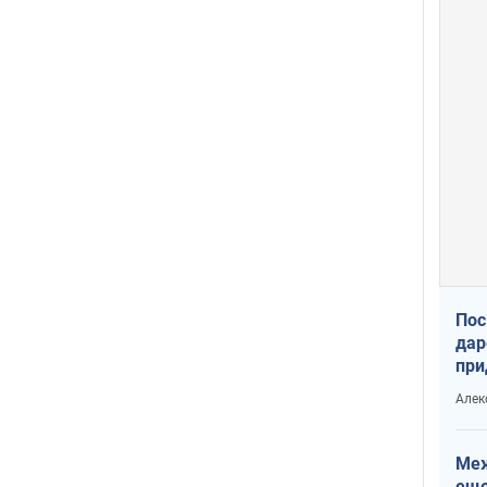
Пос
дар
при
Укр
Алек
Меж
еще