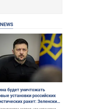
P NEWS
ина будет уничтожать
овые установки российских
истических ракет: Зеленский
ел заседание СНБО
государства заявил, что установки