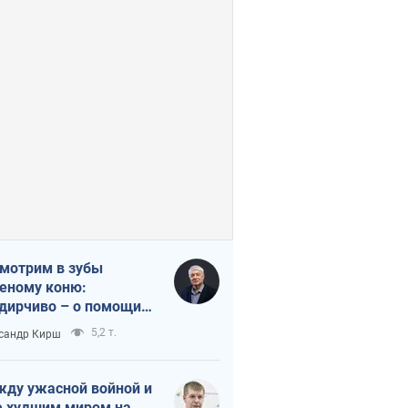
мотрим в зубы
еному коню:
дирчиво – о помощи
аине
5,2 т.
сандр Кирш
ду ужасной войной и
 худшим миром на