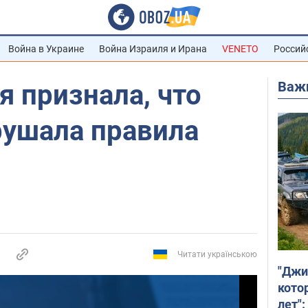
Война в Украине
Война Израиля и Ирана
VENETO
Россий
Важ
 признала, что
рушала правила
Читати українською
"Джи
кото
лет":