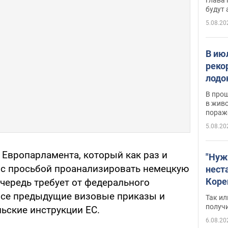
будут
5.08.20
В ию
реко
лодо
обна
В про
в живо
пораж
5.08.20
 Европарламента, который как раз и
"Нуж
 с просьбой проанализировать немецкую
нест
Коре
чередь требует от федерального
бизн
все предыдущие визовые приказы и
Так ил
имею
получ
ьские инструкции ЕС.
пом
6.08.20