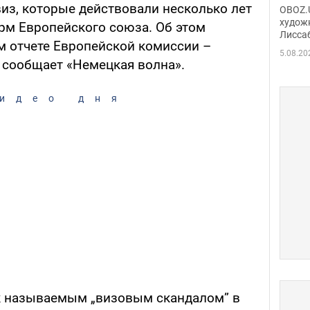
Аллы
из, которые действовали несколько лет
OBOZ.U
сына
худож
рм Европейского союза. Об этом
Лисса
Порт
м отчете Европейской комиссии –
деть
5.08.20
, сообщает «Немецкая волна».
идео дня
к называемым „визовым скандалом” в