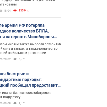
 атакованы
135,9 т.
26 18:04
ле армия РФ потеряла
рдное количество БПЛА,
к и катеров: в Минобороны
родовали статистику
шлом месяце также выросли потери РФ
й силе и танках, а также количество
ений на большом расстоянии
5,0 т.
26 20:02
ны быстрые и
андартные подходы":
цкий пообещал предоставить
есу приоритетный доступ к
и иначе, бизнес после обстрелов
щимся складским
ит поддержку
ещениям
1,3 т.
26 00:08