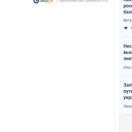
Еврокомиссия признала что...
рос
бал
Вита
1
Нес
выс
зна
Ольг
Зап
пут
укр
Леон