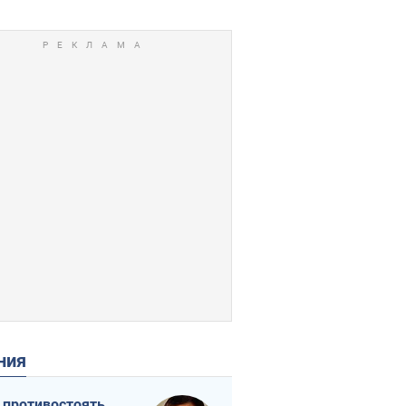
ения
 противостоять