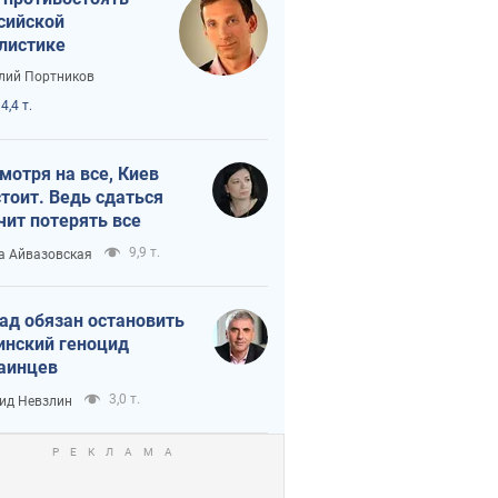
сийской
листике
лий Портников
4,4 т.
мотря на все, Киев
тоит. Ведь сдаться
чит потерять все
9,9 т.
а Айвазовская
ад обязан остановить
инский геноцид
аинцев
3,0 т.
ид Невзлин