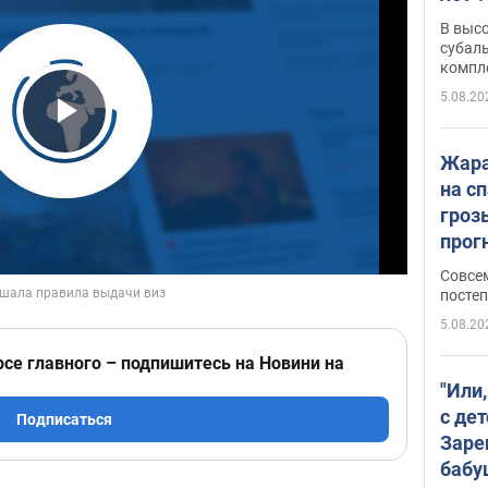
В выс
субаль
компл
протяж
5.08.20
Play Video
Жара
на с
гроз
прогн
ожид
Совсе
пого
постеп
5.08.20
рсе главного – подпишитесь на Новини на
"Или
с дет
Подписаться
Заре
бабу