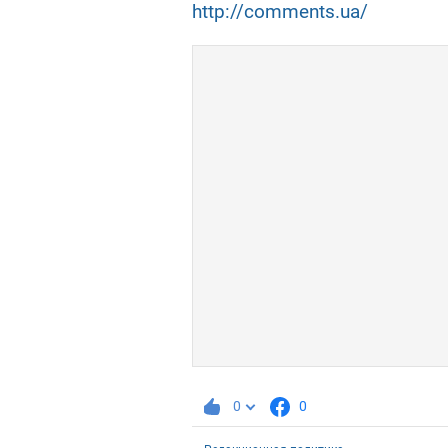
http://comments.ua/
0
0