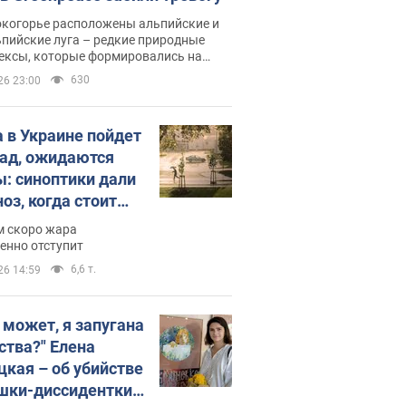
окогорье расположены альпийские и
пийские луга – редкие природные
ексы, которые формировались на
ении сотен лет
630
26 23:00
 в Украине пойдет
пад, ожидаются
ы: синоптики дали
оз, когда стоит
ать изменения
м скоро жара
ды
енно отступит
6,6 т.
26 14:59
, может, я запугана
ства?" Елена
цкая – об убийстве
шки-диссидентки