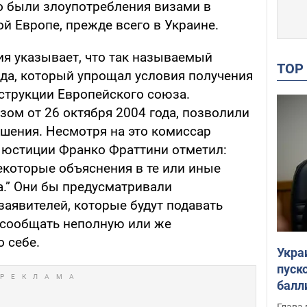
го были злоупотребления визами в
й Европе, прежде всего в Украине.
ия указывает, что так называемый
TO
ода, который упрощал условия получения
нструкции Европейского союза.
ом от 26 октября 2004 года, позволили
шения. Несмотря на это комиссар
 юстиции Франко Фраттини отметил:
екоторые объяснения в те или иные
а.” Они бы предусматривали
заявителей, которые будут подавать
сообщать неполную или же
 себе.
Укра
пуск
балл
пров
Глава 