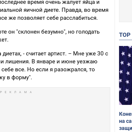
последнее время очень жалует яйца и
иальной яичной диете. Правда, во время
все же позволяет себе расслабиться.
те он "склонен безумно", но голодать
TO
ет.
 диетах, - считает артист. – Мне уже 30 с
ни лишения. В январе и июне уезжаю
себе все. Но если я разожрался, то
жу в форму".
Коне
на с
защи