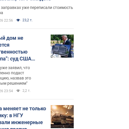
 заправках уже переписали стоимость
ва
23,2 т.
26 22:56
ый дом не
ется
твенностью
па": суд США
становил
уже заявил, что
ительство
ленно подаст
цию, назвав это
ного зала
ным решением"
мостью 400 млн
2,2 т.
26 23:54
аров
а меняет не только
ику: в НГУ
зали инженерные