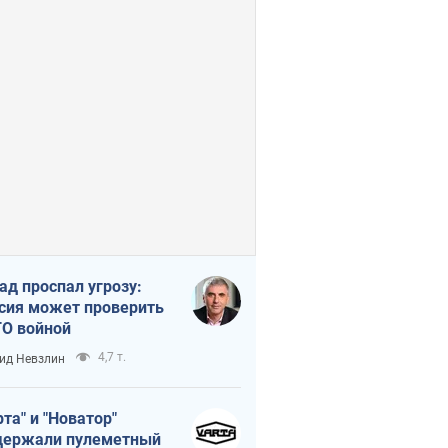
ад проспал угрозу:
сия может проверить
О войной
4,7 т.
ид Невзлин
рта" и "Новатор"
ержали пулеметный