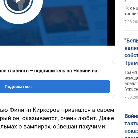
Play Video
Как на
топли
7.08.20
"Бел
явля
собс
Трам
прио
рсе главного – подпишитесь на Новини на
Трамп 
стро
немед
апелля
баль
Подписаться
"ужас
стои
7.08.20
долл
вью Филипп Киркоров признался в своем
Войн
орый он, оказывается, очень любит. Даже
такт
ильмах о вампирах, обвешан пахучими
пока