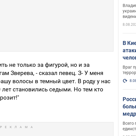
Инте
Владим
украи
виден
партне
8.08.20
В Ки
атак
чело
ть не только за фигурой, но и за
Враг 
ам Зверева, - сказал певец. З- У меня
терро
крашу волосы в темный цвет. В роду у нас
8.0
0 лет становились седыми. Но тем кто
розит!"
Росс
боль
медр
Всего 
единст