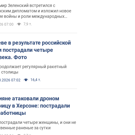
рвью с Безсмертным
ир Зеленский встретился с
нским дипломатом и изложил новое
ие войны и роли международных
ров в борьбе с Россией
7,9 т.
26 07:00
еве в результате российской
и пострадали четыре
века. Фото
продолжает регулярный ракетный
р столицы
16,4 т.
8.2026 07:02
ияне атаковали дроном
ницу в Херсоне: пострадали
аботницы
пострадали четыре женщины, и они не
венные раненые за сутки