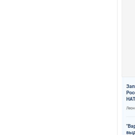
Зап
Рос
НАТ
Леон
"Ва
выд