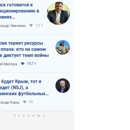
ск готовится к
кционированию в
овиях
штабного
1,5 т.
сандр Левченко
нного кризиса
сия теряет ресурсы
 плана: кто на самом
е диктует темп войны
10,7 т.
ей Мисюра
 будет Крым, тот и
едит (NSJ), а
аинских футбольных
овников могут
90
сандр Кирш
вать убийцами