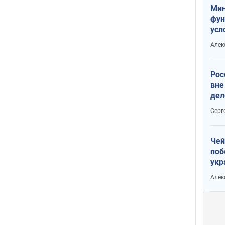
Мин
фун
усл
мас
Алек
вое
Рос
вне
дел
Серг
Чей
поб
укр
чин
Алек
наз