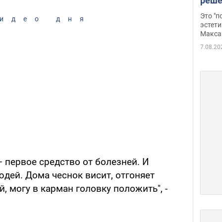
реше
росс
Это "
идео дня
дрон
эстети
Макса
7.08.20
– первое средство от болезней. И
дей. Дома чеснок висит, отгоняет
, могу в карман головку положить", -