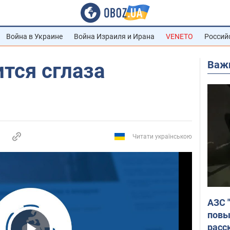
Война в Украине
Война Израиля и Ирана
VENETO
Россий
Важ
тся сглаза
Читати українською
АЗС 
повы
расс