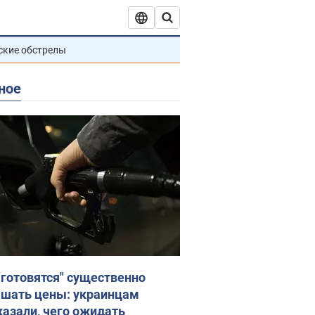
ские обстрелы
ное
"готовятся" существенно
шать цены: украинцам
казали, чего ожидать