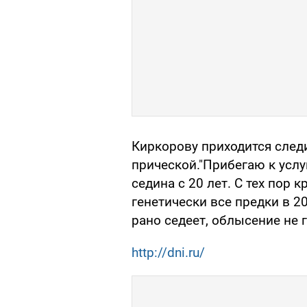
Киркорову приходится следи
прической."Прибегаю к услуг
седина с 20 лет. С тех пор 
генетически все предки в 2
рано седеет, облысение не г
http://dni.ru/