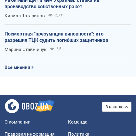
Ракетный щит и меч Украины: ставка на
производство собственных ракет
Кирилл Татаринов
2,8 т.
Посмертная "презумпция виновности": кто
разрешил ТЦК судить погибших защитников
Марина Ставнійчук
6,5 т.
Все мнения
В начало
О компании
Команда
Правовая информация
Политика