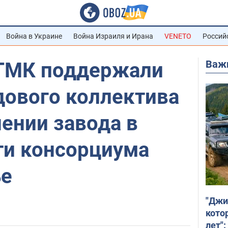
Война в Украине
Война Израиля и Ирана
VENETO
Россий
Важ
ГМК поддержали
дового коллектива
ении завода в
ти консорциума
ье
"Джи
кото
лет":