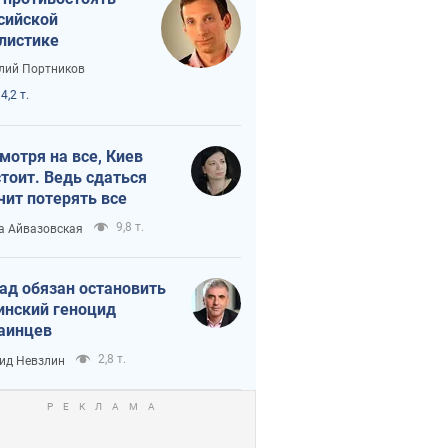
сийской
листике
лий Портников
4,2 т.
мотря на все, Киев
тоит. Ведь сдаться
чит потерять все
9,8 т.
а Айвазовская
ад обязан остановить
инский геноцид
аинцев
2,8 т.
ид Невзлин