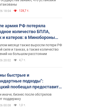
 атакованы
128,7 т.
26 18:04
ле армия РФ потеряла
рдное количество БПЛА,
к и катеров: в Минобороны
родовали статистику
шлом месяце также выросли потери РФ
й силе и танках, а также количество
ений на большом расстоянии
4,7 т.
26 20:02
ны быстрые и
андартные подходы":
цкий пообещал предоставить
есу приоритетный доступ к
и иначе, бизнес после обстрелов
щимся складским
ит поддержку
ещениям
1,0 т.
26 00:08