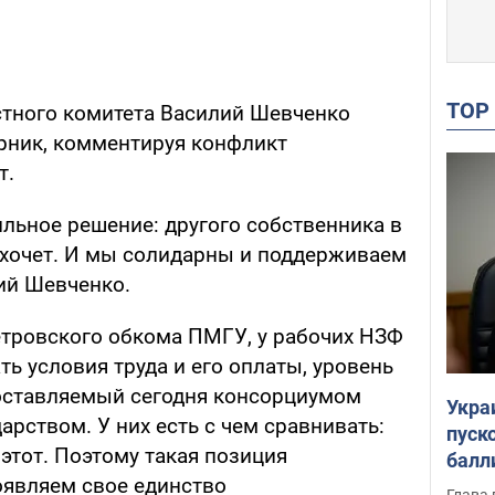
TO
стного комитета Василий Шевченко
рник, комментируя конфликт
т.
ьное решение: другого собственника в
е хочет. И мы солидарны и поддерживаем
лий Шевченко.
тровского обкома ПМГУ, у рабочих НЗФ
ь условия труда и его оплаты, уровень
оставляемый сегодня консорциумом
Укра
арством. У них есть с чем сравнивать:
пуск
этот. Поэтому такая позиция
балл
оявляем свое единство
пров
Глава 