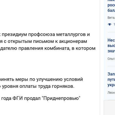
рос
бал
Вита
1
к президиум профсоюза металлургов и
Нес
ся с открытым письмом к акционерам
выс
дателю правления комбината, в котором
зна
Ольг
Зап
ринять меры по улучшению условий
пут
укр
 уровня оплаты труда горняков.
Леон
3 года ФГИ продал "Приднепровью"