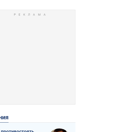
ения
 противостоять