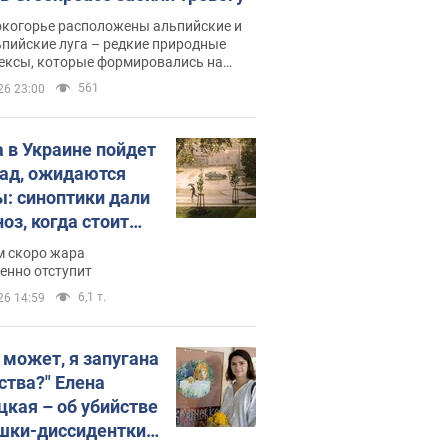
окогорье расположены альпийские и
пийские луга – редкие природные
ексы, которые формировались на
ении сотен лет
561
26 23:00
 в Украине пойдет
пад, ожидаются
ы: синоптики дали
оз, когда стоит
ать изменения
м скоро жара
ды
енно отступит
6,1 т.
26 14:59
, может, я запугана
ства?" Елена
цкая – об убийстве
шки-диссидентки