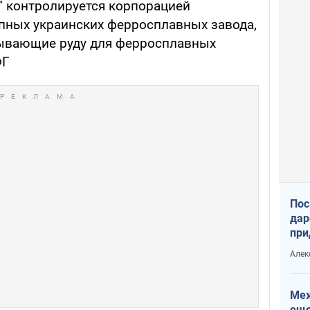
 контролируется корпорацией
упных украинских ферросплавных завода,
бывающие руду для ферросплавных
ФГ
Пос
дар
при
Укр
Алек
Меж
еще