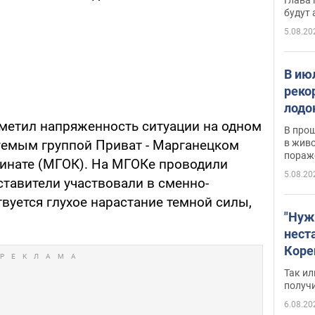
будут
5.08.20
В ию
реко
лодо
обна
тметил напряженность ситуации на одном
В про
в живо
уемым группой Приват - Марганецком
пораж
инате (МГОК). На МГОКе проводили
5.08.20
ставители участвовали в сменно-
твуется глухое нарастание темной силы,
"Нуж
нест
Коре
бизн
Так ил
имею
получ
пом
6.08.20