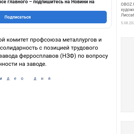
Аллы
рсе главного – подпишитесь на Новини на
OBOZ.U
сына
худож
Лисса
Порт
Подписаться
деть
5.08.20
ой комитет профсоюза металлургов и
солидарность с позицией трудового
завода ферросплавов (НЗФ) по вопросу
ности на заводе.
идео дня