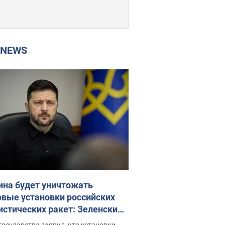
P NEWS
ина будет уничтожать
овые установки российских
истических ракет: Зеленский
ел заседание СНБО
государства заявил, что установки