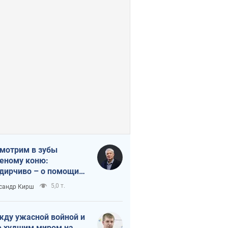
мотрим в зубы
еному коню:
дирчиво – о помощи
аине
5,0 т.
сандр Кирш
ду ужасной войной и
 худшим миром на