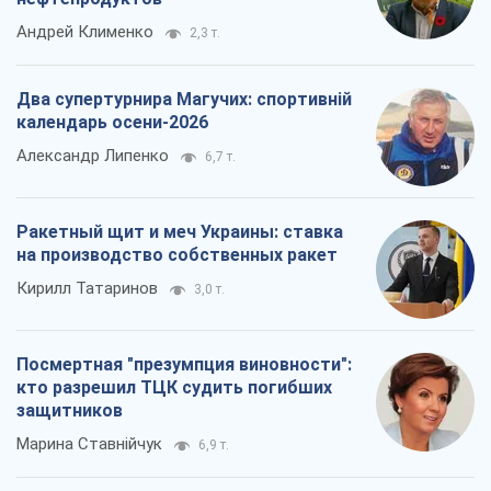
Андрей Клименко
2,3 т.
Два супертурнира Магучих: спортивній
календарь осени-2026
Александр Липенко
6,7 т.
Ракетный щит и меч Украины: ставка
на производство собственных ракет
Кирилл Татаринов
3,0 т.
Посмертная "презумпция виновности":
кто разрешил ТЦК судить погибших
защитников
Марина Ставнійчук
6,9 т.