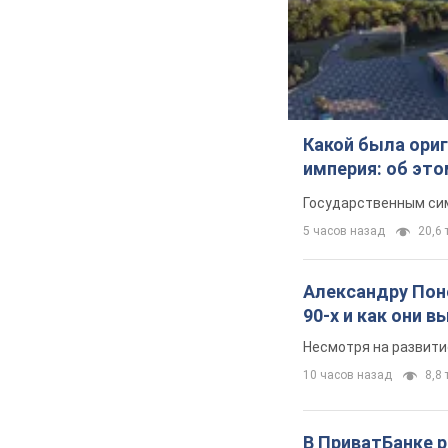
Какой была ориг
империя: об эт
Государственным сим
5 часов назад
20,6 т
Александру Поно
90-х и как они 
Несмотря на развити
10 часов назад
8,8 
В ПриватБанке р