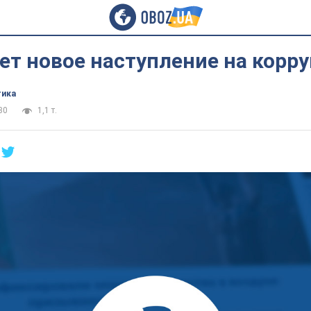
ет новое наступление на корр
тика
30
1,1 т.