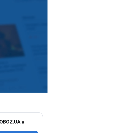
 OBOZ.UA в