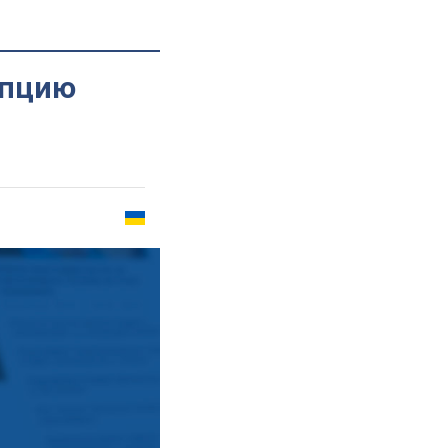
упцию