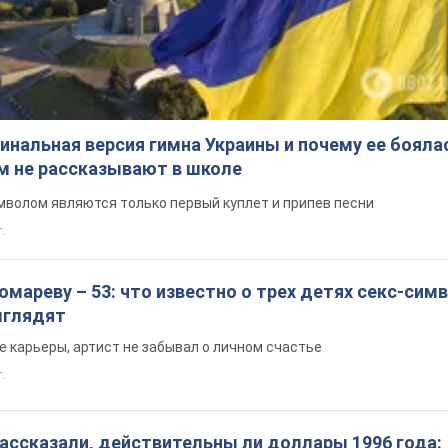
инальная версия гимна Украины и почему ее бояла
ом не рассказывают в школе
волом являются только первый куплет и припев песни
.
мареву – 53: что известно о трех детях секс-сим
выглядят
е карьеры, артист не забывал о личном счастье
т.
ассказали, действительны ли доллары 1996 года: