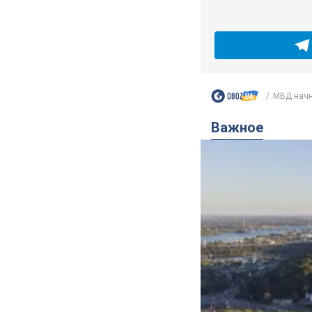
МВД начне
Важное