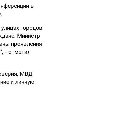
конференции в
.
а улицах городов
ждане. Министр
ганы проявления
, - отметил
доверия, МВД
ние и личную