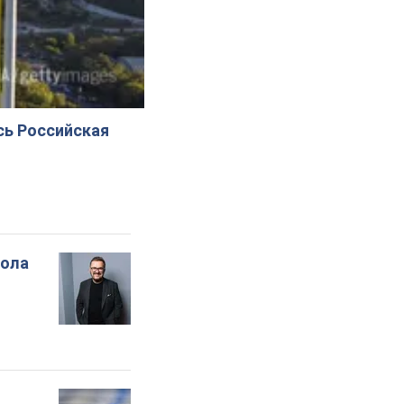
сь Российская
вола