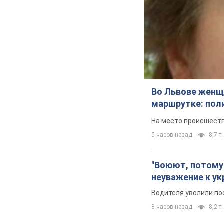
Во Львове женщи
маршрутке: пол
На место происшеств
5 часов назад
8,7 т.
"Воюют, потому 
неуважение к ук
Водителя уволили по
8 часов назад
8,2 т.