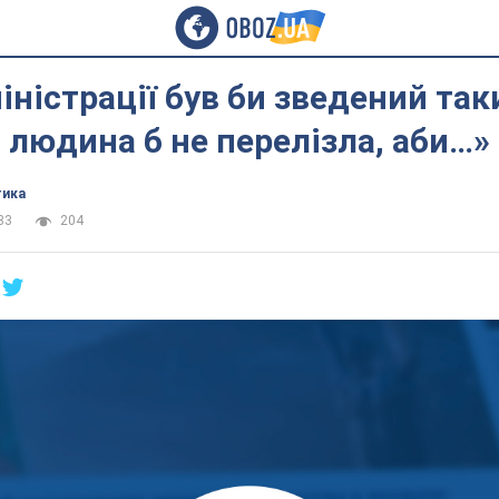
іністрації був би зведений так
людина б не перелізла, аби…»
тика
33
204