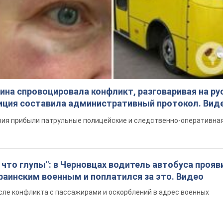
на спровоцировала конфликт, разговаривая на ру
иция составила административный протокол. Вид
ия прибыли патрульные полицейские и следственно-оперативная
что глупы": в Черновцах водитель автобуса прояв
раинским военным и поплатился за это. Видео
сле конфликта с пассажирами и оскорблений в адрес военных