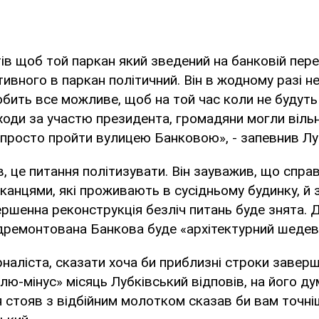
тів щоб той паркан який зведений на банковій пер
ивного в паркан політичний. Він в жодному разі н
обить все можливе, щоб на той час коли не будуть 
оди за участю президента, громадяни могли вільн
 просто пройти вулицею Банковою», - запевнив Лу
, це питання політизувати. Він зауважив, що справ
анцями, які проживають в сусідньому будинку, й 
ершенна реконструкція безліч питань буде знята. Д
ідремонтована Банкова буде «архітектурний шедев
наліста, сказати хоча би приблизні строки завер
плю-мінус» місяць Лубківський відповів, на його д
я стояв з відбійним молотком сказав би вам точні