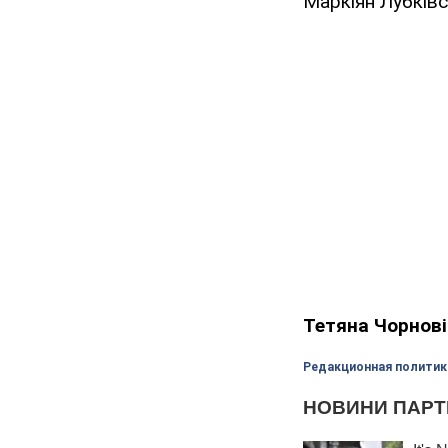
Маркіян Лубківс
Тетяна Чорнов
Редакционная политик