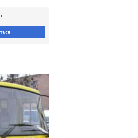
!
ться