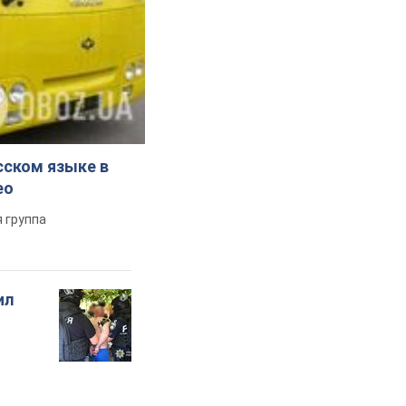
сском языке в
ео
 группа
ил