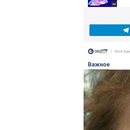
«Біля Адмі
Важное