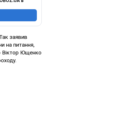
 OBOZ.UA в
Так заявив
и на питання,
що Віктор Ющенко
роходу.