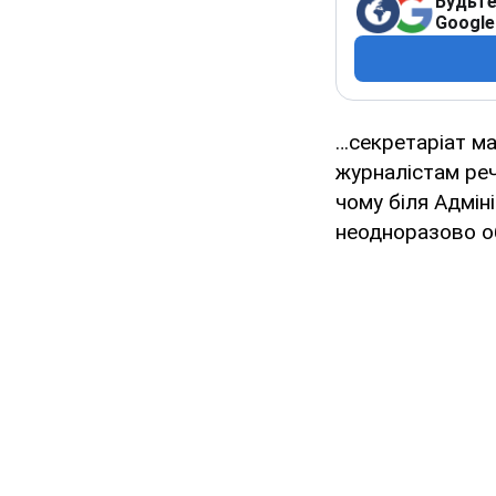
Будьте
Google
…секретаріат ма
журналістам реч
чому біля Адмін
неодноразово об