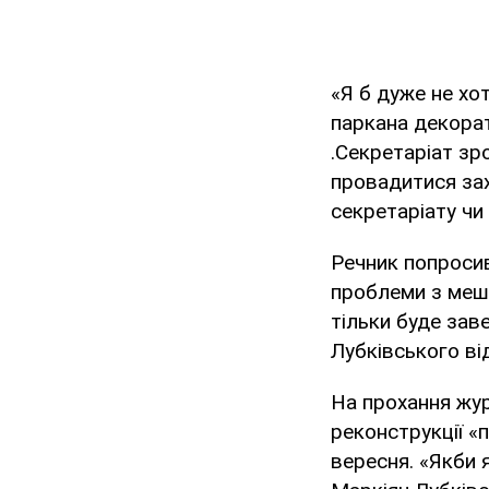
«Я б дуже не хо
паркана декорат
.Секретаріат зр
провадитися зах
секретаріату чи
Речник попросив
проблеми з мешк
тільки буде зав
Лубківського в
На прохання жур
реконструкції «
вересня. «Якби 