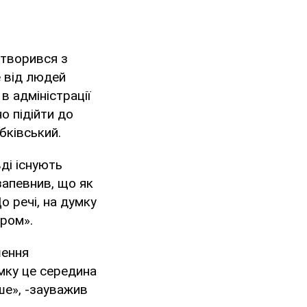
етворився з
е від людей
в адміністрації
о підійти до
бківський.
ді існують
запевнив, що як
о речі, на думку
ром».
шення
умку це середина
ше», -зауважив