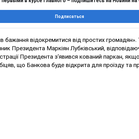
 первыми в курсе главного – подпишитесь на Новини на
Подписаться
в бажання відокремитися від простих громадян». 
ник Президента Маркіян Лубківський, відповідаюч
істрації Президента з’явився кований паркан, як
іцяв, що Банкова буде відкрита для проїзду та п