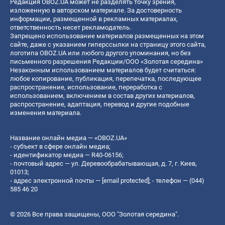
Редакция OBOZ.UA может не разделять точку зрения,
изложенную в авторском материале. За достоверность
информации, размещенной в рекламных материалах,
ответственность несет рекламодатель.
Запрещено использование материалов размещенных на этом
сайте, даже с указанием гиперссылки на страницу этого сайта,
логотипа OBOZ.UA или любого другого упоминания, но без
письменного разрешения Редакции/ООО «Золотая середина»
Незаконным использованием материалов будет считаться:
любое копирование, публикация, перепечатка, последующее
распространение, использование, переработка с
использованием, включением в состав других материалов,
распространение, адаптация, перевод и другие подобные
изменения материала.
Название онлайн медиа — «OBOZ.UA»
- субъект в сфере онлайн медиа;
- идентификатор медиа — R40-06156;
- почтовый адрес — ул. Деревообрабатывающая, д. 7, г. Киев,
01013;
- адрес электронной почты —
[email protected]
; - телефон — (044)
585 46 20
© 2026 Все права защищены, ООО "Золотая середина".