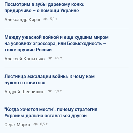
Посмотрим в зубы дареному коню:
придирчиво – о помощи Украине
Александр Кирш
5,3 т.
Между ужасной войной и еще худшим миром
на условиях агрессора, или Безысходность –
тоже оружие России
Алексей Копытько
4,9 т.
Лестница эскалации войны: к чему нам
нужно готовиться
Андрей Шевчишин
5,9 т.
"Когда хочется мести": почему стратегия
Украины должна оставаться другой
Серж Марко
6,5 т.