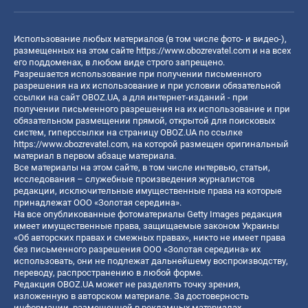
Использование любых материалов (в том числе фото- и видео-),
размещенных на этом сайте
https://www.obozrevatel.com
и на всех
его поддоменах, в любом виде строго запрещено.
Разрешается использование при получении письменного
разрешения на их использование и при условии обязательной
ссылки на сайт OBOZ.UA, а для интернет-изданий - при
получении письменного разрешения на их использование и при
обязательном размещении прямой, открытой для поисковых
систем, гиперссылки на страницу OBOZ.UA по ссылке
https://www.obozrevatel.com
, на которой размещен оригинальный
материал в первом абзаце материала.
Все материалы на этом сайте, в том числе интервью, статьи,
исследования – служебные произведения журналистов
редакции, исключительные имущественные права на которые
принадлежат ООО «Золотая середина».
На все опубликованные фотоматериалы Getty Images редакция
имеет имущественные права, защищаемые законом Украины
«Об авторских правах и смежных правах», никто не имеет права
без письменного разрешения ООО «Золотая середина» их
использовать, они не подлежат дальнейшему воспроизводству,
переводу, распространению в любой форме.
Редакция OBOZ.UA может не разделять точку зрения,
изложенную в авторском материале. За достоверность
информации, размещенной в рекламных материалах,