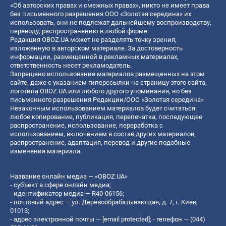
«Об авторских правах и смежных правах», никто не имеет права
без письменного разрешения ООО «Золотая середина» их
использовать, они не подлежат дальнейшему воспроизводству,
переводу, распространению в любой форме.
Редакция OBOZ.UA может не разделять точку зрения,
изложенную в авторском материале. За достоверность
информации, размещенной в рекламных материалах,
ответственность несет рекламодатель.
Запрещено использование материалов размещенных на этом
сайте, даже с указанием гиперссылки на страницу этого сайта,
логотипа OBOZ.UA или любого другого упоминания, но без
письменного разрешения Редакции/ООО «Золотая середина»
Незаконным использованием материалов будет считаться:
любое копирование, публикация, перепечатка, последующее
распространение, использование, переработка с
использованием, включением в состав других материалов,
распространение, адаптация, перевод и другие подобные
изменения материала.
Название онлайн медиа — «OBOZ.UA»
- субъект в сфере онлайн медиа;
- идентификатор медиа — R40-06156;
- почтовый адрес — ул. Деревообрабатывающая, д. 7, г. Киев,
01013;
- адрес электронной почты —
[email protected]
; - телефон — (044)