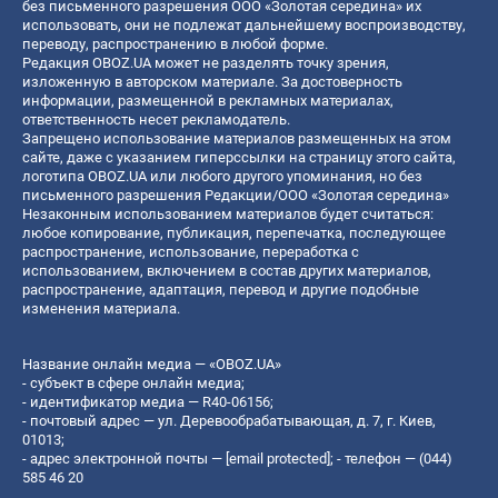
без письменного разрешения ООО «Золотая середина» их
использовать, они не подлежат дальнейшему воспроизводству,
переводу, распространению в любой форме.
Редакция OBOZ.UA может не разделять точку зрения,
изложенную в авторском материале. За достоверность
информации, размещенной в рекламных материалах,
ответственность несет рекламодатель.
Запрещено использование материалов размещенных на этом
сайте, даже с указанием гиперссылки на страницу этого сайта,
логотипа OBOZ.UA или любого другого упоминания, но без
письменного разрешения Редакции/ООО «Золотая середина»
Незаконным использованием материалов будет считаться:
любое копирование, публикация, перепечатка, последующее
распространение, использование, переработка с
использованием, включением в состав других материалов,
распространение, адаптация, перевод и другие подобные
изменения материала.
Название онлайн медиа — «OBOZ.UA»
- субъект в сфере онлайн медиа;
- идентификатор медиа — R40-06156;
- почтовый адрес — ул. Деревообрабатывающая, д. 7, г. Киев,
01013;
- адрес электронной почты —
[email protected]
; - телефон — (044)
585 46 20