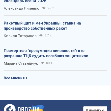
календарь осени-2026
Александр Липенко
9,0 т.
Ракетный щит и меч Украины: ставка на
производство собственных ракет
Кирилл Татаринов
3,7 т.
Посмертная "презумпция виновности": кто
разрешил ТЦК судить погибших защитников
Марина Ставнійчук
8,5 т.
Все мнения
В начало