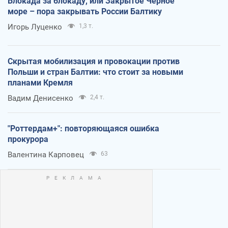
Блокада за блокаду, или Закрытое Черное
море – пора закрывать России Балтику
Игорь Луценко
1,3 т.
Скрытая мобилизация и провокации против
Польши и стран Балтии: что стоит за новыми
планами Кремля
Вадим Денисенко
2,4 т.
"Роттердам+": повторяющаяся ошибка
прокурора
Валентина Карповец
63