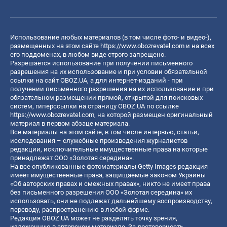
Использование любых материалов (в том числе фото- и видео-),
размещенных на этом сайте
https://www.obozrevatel.com
и на всех
его поддоменах, в любом виде строго запрещено.
Разрешается использование при получении письменного
разрешения на их использование и при условии обязательной
ссылки на сайт OBOZ.UA, а для интернет-изданий - при
получении письменного разрешения на их использование и при
обязательном размещении прямой, открытой для поисковых
систем, гиперссылки на страницу OBOZ.UA по ссылке
https://www.obozrevatel.com
, на которой размещен оригинальный
материал в первом абзаце материала.
Все материалы на этом сайте, в том числе интервью, статьи,
исследования – служебные произведения журналистов
редакции, исключительные имущественные права на которые
принадлежат ООО «Золотая середина».
На все опубликованные фотоматериалы Getty Images редакция
имеет имущественные права, защищаемые законом Украины
«Об авторских правах и смежных правах», никто не имеет права
без письменного разрешения ООО «Золотая середина» их
использовать, они не подлежат дальнейшему воспроизводству,
переводу, распространению в любой форме.
Редакция OBOZ.UA может не разделять точку зрения,
изложенную в авторском материале. За достоверность