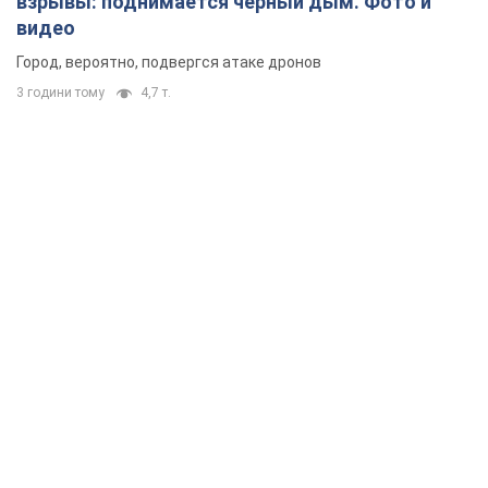
взрывы: поднимается черный дым. Фото и
видео
Город, вероятно, подвергся атаке дронов
3 години тому
4,7 т.