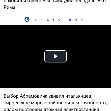
находится в местечке Сабаудиа неподалеку от
Рима.
Видео дня
Play Video
Выбор Абрамовича удивил итальянцев.
Тирренское море в районе виллы грязновато,
рядом построена атомная электростанция.