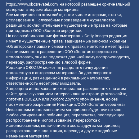
https://www.obozrevatel.com
, на которой размещен оригинальный
материал в первом абзаце материала.
Все материалы на этом сайте, в том числе интервью, статьи,
исследования – служебные произведения журналистов
редакции, исключительные имущественные права на которые
принадлежат ООО «Золотая середина».
На все опубликованные фотоматериалы Getty Images редакция
имеет имущественные права, защищаемые законом Украины
«Об авторских правах и смежных правах», никто не имеет права
без письменного разрешения ООО «Золотая середина» их
использовать, они не подлежат дальнейшему воспроизводству,
переводу, распространению в любой форме.
Редакция OBOZ.UA может не разделять точку зрения,
изложенную в авторском материале. За достоверность
информации, размещенной в рекламных материалах,
ответственность несет рекламодатель.
Запрещено использование материалов размещенных на этом
сайте, даже с указанием гиперссылки на страницу этого сайта,
логотипа OBOZ.UA или любого другого упоминания, но без
письменного разрешения Редакции/ООО «Золотая середина»
Незаконным использованием материалов будет считаться:
любое копирование, публикация, перепечатка, последующее
распространение, использование, переработка с
использованием, включением в состав других материалов,
распространение, адаптация, перевод и другие подобные
изменения материала.