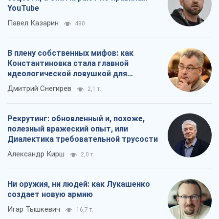
YouTube
Павел Казарин
480
В плену собственных мифов: как
Константиновка стала главной
идеологической ловушкой для
российских оккупантов
Дмитрий Снегирев
2,1 т.
Рекрутинг: обновленный и, похоже,
полезный вражеский опыт, или
Диалектика требовательной трусости
Александр Кирш
2,0 т.
Ни оружия, ни людей: как Лукашенко
создает новую армию
Игар Тышкевич
16,7 т.