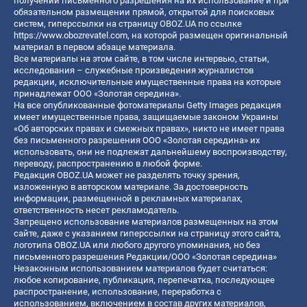
получении письменного разрешения на их использование и при
обязательном размещении прямой, открытой для поисковых
систем, гиперссылки на страницу OBOZ.UA по ссылке
https://www.obozrevatel.com
, на которой размещен оригинальный
материал в первом абзаце материала.
Все материалы на этом сайте, в том числе интервью, статьи,
исследования – служебные произведения журналистов
редакции, исключительные имущественные права на которые
принадлежат ООО «Золотая середина».
На все опубликованные фотоматериалы Getty Images редакция
имеет имущественные права, защищаемые законом Украины
«Об авторских правах и смежных правах», никто не имеет права
без письменного разрешения ООО «Золотая середина» их
использовать, они не подлежат дальнейшему воспроизводству,
переводу, распространению в любой форме.
Редакция OBOZ.UA может не разделять точку зрения,
изложенную в авторском материале. За достоверность
информации, размещенной в рекламных материалах,
ответственность несет рекламодатель.
Запрещено использование материалов размещенных на этом
сайте, даже с указанием гиперссылки на страницу этого сайта,
логотипа OBOZ.UA или любого другого упоминания, но без
письменного разрешения Редакции/ООО «Золотая середина»
Незаконным использованием материалов будет считаться:
любое копирование, публикация, перепечатка, последующее
распространение, использование, переработка с
использованием, включением в состав других материалов,