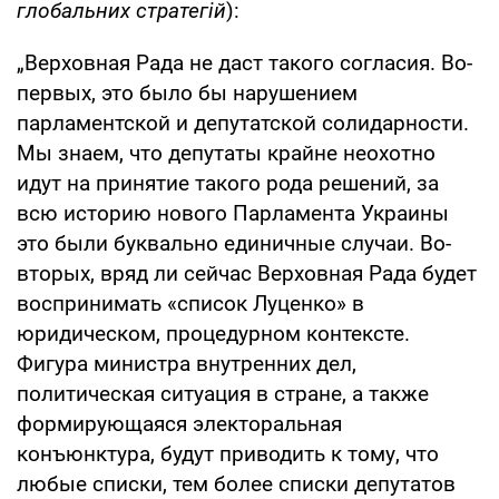
глобальних стратегій
):
„Верховная Рада не даст такого согласия. Во-
первых, это было бы нарушением
парламентской и депутатской солидарности.
Мы знаем, что депутаты крайне неохотно
идут на принятие такого рода решений, за
всю историю нового Парламента Украины
это были буквально единичные случаи. Во-
вторых, вряд ли сейчас Верховная Рада будет
воспринимать «список Луценко» в
юридическом, процедурном контексте.
Фигура министра внутренних дел,
политическая ситуация в стране, а также
формирующаяся электоральная
конъюнктура, будут приводить к тому, что
любые списки, тем более списки депутатов