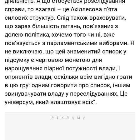
діяльність. А що стосується розслідування
справи, то взагалі – це Ахіллесова п‘ята
силових структур. Слід також враховувати,
що зараз більшість питань, пов‘язаних з
долею політика, хочемо того чи ні, вже
пов‘язується з парламентськими виборами. Я
не виключаю, що цей знаменитий список у
підсумку є черговою монетою для
нарощування піарної потужності влади, і
опонентів влади, оскільки всім вигідно грати
в цю гру: одним говорити про список, іншим
звинувачувати владу у переслідуваннях. Це
універсум, який влаштовує всіх”.