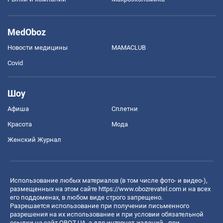
MedOboz
Новости медицины
MAMACLUB
Covid
Шоу
Афиша
Сплетни
Красота
Мода
Женский Журнал
Использование любых материалов (в том числе фото- и видео-),
размещенных на этом сайте
https://www.obozrevatel.com
и на всех
его поддоменах, в любом виде строго запрещено.
Разрешается использование при получении письменного
разрешения на их использование и при условии обязательной
ссылки на сайт OBOZ.UA, а для интернет-изданий - при