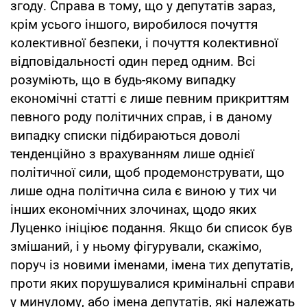
згоду. Справа в тому, що у депутатів зараз,
крім усього іншого, виробилося почуття
колективної безпеки, і почуття колективної
відповідальності один перед одним. Всі
розуміють, що в будь-якому випадку
економічні статті є лише певним прикриттям
певного роду політичних справ, і в даному
випадку списки підбираються доволі
тенденційно з врахуванням лише однієї
політичної сили, щоб продемонструвати, що
лише одна політична сила є виною у тих чи
інших економічних злочинах, щодо яких
Луценко ініціює подання. Якщо би список був
змішаний, і у ньому фігурували, скажімо,
поруч із новими іменами, імена тих депутатів,
проти яких порушувалися кримінальні справи
у минулому, або імена депутатів, які належать