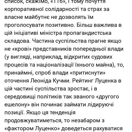
список, скажімо, «116», і тому почуття
корпоративної солідарності та страх за
власне майбутнє не дозволять їм
проголосувати позитивно. Більш важлива в
цій ініціативі міністра пропагандистська
складова. Частина суспільства прагне якщо
не «крові» представників попередньої влади
(у вигляді, наприклад, відкритих судових
процесів та націоналізації їхнього майна), то,
принаймні, спроб влади «притиснути»
оточення Леоніда Кучми. Рейтинг Луценка в
цій частині суспільства зростає, і в
середовищі політиків так званого «другого
ешелону» він починає займати лідируючі
позиції. Якщо ця тенденція
продовжуватиметься, то незабаром з
«фактором Луценко» доведеться рахуватися