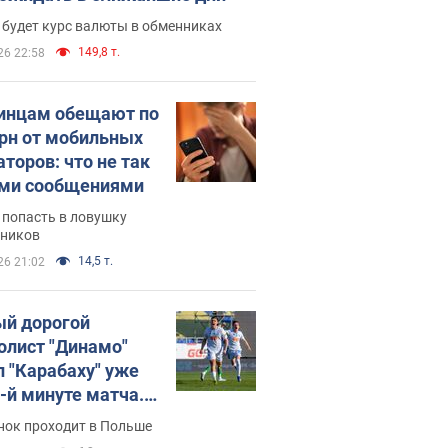
 будет курс валюты в обменниках
149,8 т.
26 22:58
инцам обещают по
грн от мобильных
аторов: что не так
ими сообщениями
 попасть в ловушку
ников
14,5 т.
26 21:02
й дорогой
олист "Динамо"
л "Карабаху" уже
0-й минуте матча.
о
нок проходит в Польше