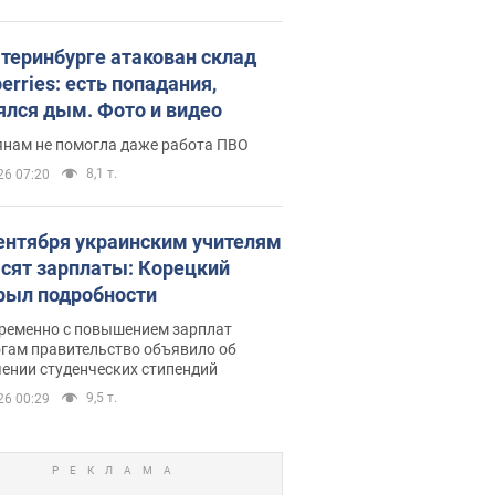
атеринбурге атакован склад
erries: есть попадания,
ялся дым. Фото и видео
янам не помогла даже работа ПВО
8,1 т.
26 07:20
сентября украинским учителям
сят зарплаты: Корецкий
рыл подробности
ременно с повышением зарплат
огам правительство объявило об
ении студенческих стипендий
9,5 т.
26 00:29