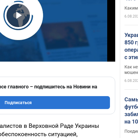
Каким
6.08.20
Play Video
Укра
850 
опер
с эт
Как не
мошен
6.08.20
рсе главного – подпишитесь на Новини на
Самы
Подписаться
футб
заби
на 1
алистов в Верховной Раде Украины
Виде
Поеди
беспокоенность ситуацией,