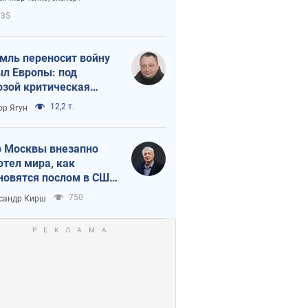
етного террора
735
мль переносит войну
ыл Европы: под
озой критическая
истика
12,2 т.
ор Ягун
 Москвы внезапно
отел мира, как
новятся послом в США
овые украинские топ-
750
сандр Кирш
тинги