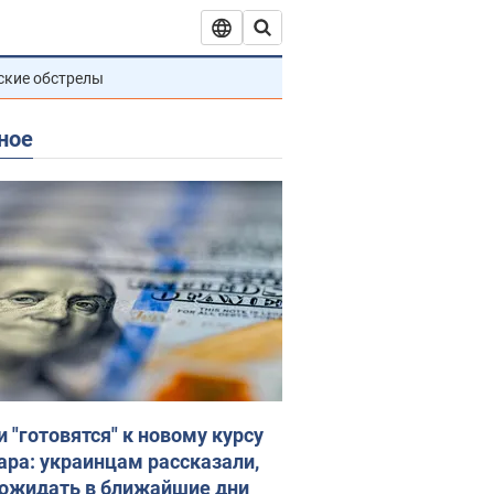
ские обстрелы
ное
и "готовятся" к новому курсу
ара: украинцам рассказали,
 ожидать в ближайшие дни