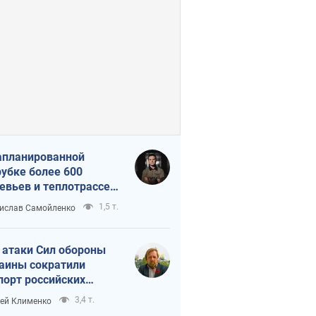
апланированной
убке более 600
евьев и теплотрассе:
 происходит на
1,5 т.
ислав Самойленко
емках в Киеве
 атаки Сил обороны
аины сократили
порт российских
тепродуктов
3,4 т.
ей Клименко