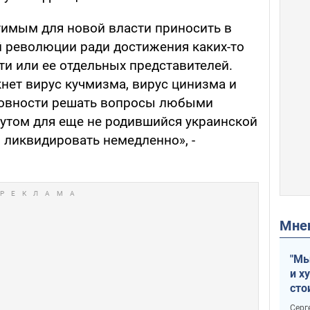
тимым для новой власти приносить в
 революции ради достижения каких-то
ти или ее отдельных представителей.
нет вирус кучмизма, вирус цинизма и
товности решать вопросы любыми
аутом для еще не родившийся украинской
 ликвидировать немедленно», -
Мн
"Мы
и х
сто
отч
Серг