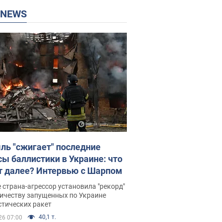
P NEWS
ль "сжигает" последние
сы баллистики в Украине: что
т далее? Интервью с Шарпом
 страна-агрессор установила "рекорд"
личеству запущенных по Украине
стических ракет
40,1 т.
26 07:00