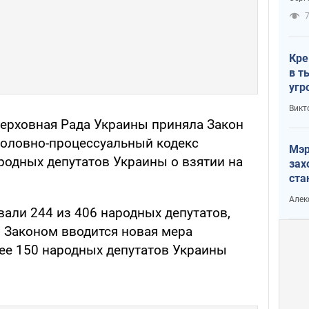
рак
Кре
в т
угр
лог
Викт
Верховная Рада Украины приняла Закон
головно-процессуальный кодекс
Мэр
родных депутатов Украины о взятии на
зах
ста
и н
Алек
рей
али 244 из 406 народных депутатов,
. Законом вводится новая мера
нее 150 народных депутатов Украины