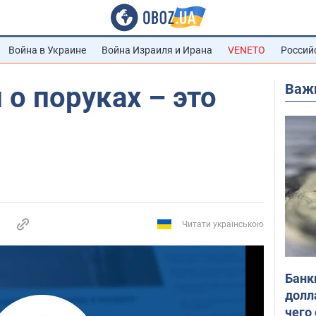
Война в Украине
Война Израиля и Ирана
VENETO
Россий
Важ
 о поруках – это
Читати українською
Банк
долл
чего