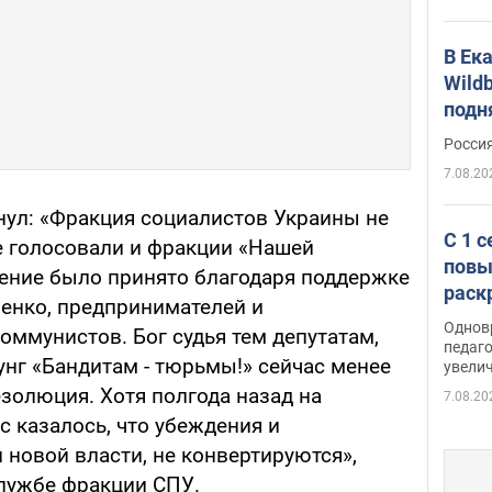
В Ек
Wildb
подн
Росси
7.08.20
нул: «Фракция социалистов Украины не
С 1 
не голосовали и фракции «Нашей
повы
ение было принято благодаря поддержке
раск
енко, предпринимателей и
Однов
оммунистов. Бог судья тем депутатам,
педаг
унг «Бандитам - тюрьмы!» сейчас менее
увелич
золюция. Хотя полгода назад на
7.08.20
 казалось, что убеждения и
и новой власти, не конвертируются»,
лужбе фракции СПУ.