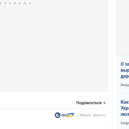
О з
выр
дер
что
Влад
Тер
Как
Подписаться
Укр
экс
Мороз: Закон о...
неф
Андр