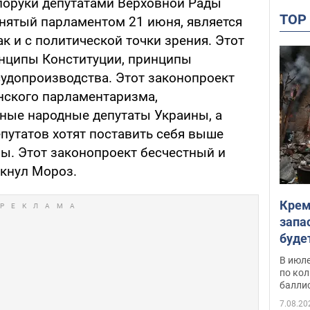
 поруки депутатами Верховной Рады
TO
нятый парламентом 21 июня, является
ак и с политической точки зрения. Этот
инципы Конституции, принципы
судопроизводства. Этот законопроект
нского парламентаризма,
тные народные депутаты Украины, а
путатов хотят поставить себя выше
ы. Этот законопроект бесчестный и
ркнул Мороз.
Крем
запа
буде
В июле
по ко
балли
7.08.20