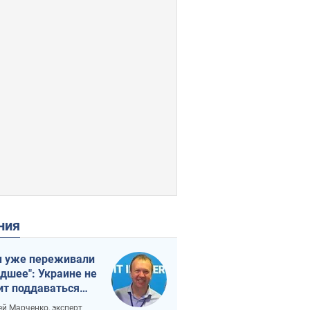
ения
 уже переживали
удшее": Украине не
ит поддаваться
аянию из-за
ей Марченко, эксперт