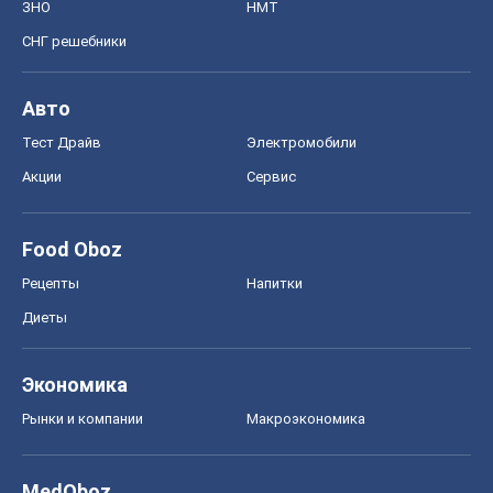
ЗНО
НМТ
СНГ решебники
Авто
Тест Драйв
Электромобили
Акции
Сервис
Food Oboz
Рецепты
Напитки
Диеты
Экономика
Рынки и компании
Mакроэкономика
MedOboz