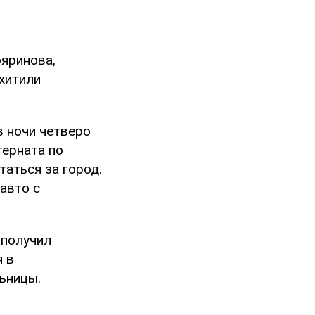
яринова,
хитили
в ночи четверо
терната по
таться за город.
авто с
 получил
я в
ьницы.