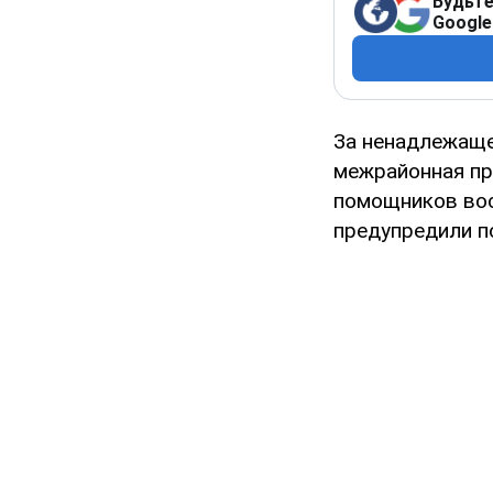
Будьте
Google
За ненадлежаще
межрайонная пр
помощников вос
предупредили п