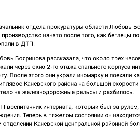
ачальник отдела прокуратуры области Любовь Бо
 производство начато после того, как беглецы по
опали в ДТП.
бовь Бояринова рассказала, что около трех часо
али через окно 2-го этажа спального корпуса ин
у. После этого они украли иномарку и поехали ка
Липлявое Каневского района на большой скорости 
тело на железнодорожные рельсы и разбилось.
П воспитанник интерната, который был за рулем,
ждения. Теперь в тяжелом состоянии он находитс
 отделении Каневской центральной районной бол