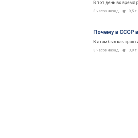
Супруга тяжело
сигнализировал 
Сначала врачи не об
8 часов назад
11,8 т
Ее убила Россия
российской ата
В тот день во время 
8 часов назад
9,5 т.