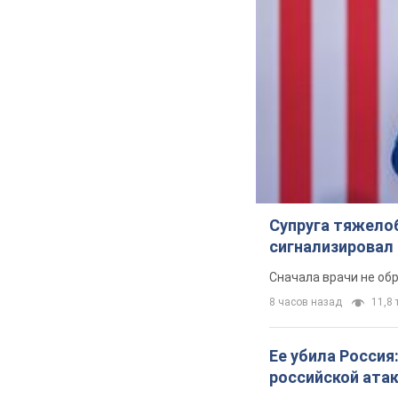
В Черкасс
Важное