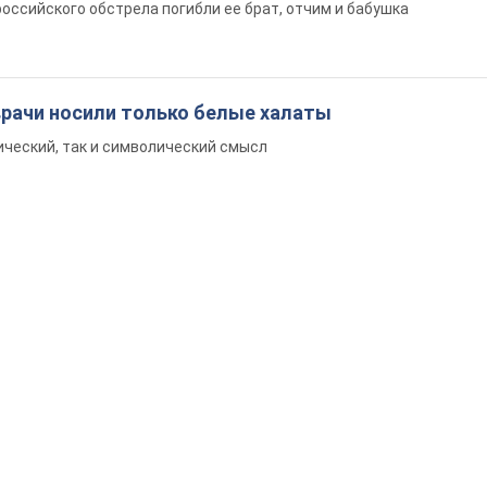
больного Джо Байдена назвала первый симптом, 
о его "агрессивном" раке
ратили на это должного внимания
.
: умерла 13-летняя девочка, раненая в результате
ки на Сумскую область. Фото
российского обстрела погибли ее брат, отчим и бабушка