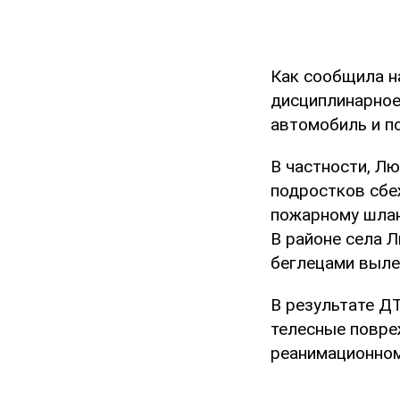
Как сообщила н
дисциплинарное
автомобиль и п
В частности, Лю
подростков сбеж
пожарному шланг
В районе села 
беглецами выле
В результате ДТ
телесные повре
реанимационном