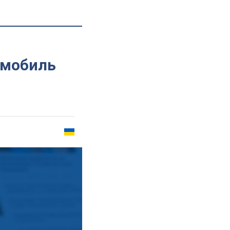
и
омобиль