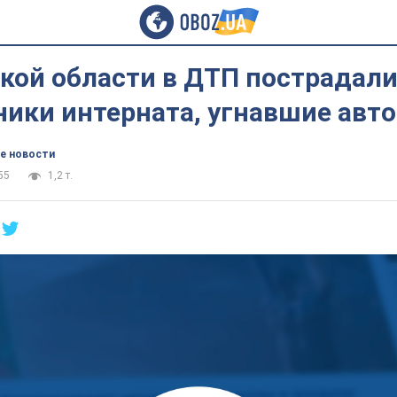
кой области в ДТП пострадал
ники интерната, угнавшие авт
е новости
55
1,2 т.