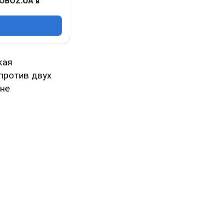
 OBOZ.UA в
кая
против двух
не