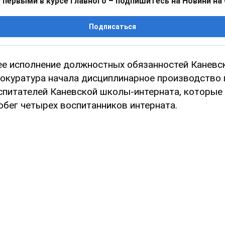
 первыми в курсе главного – подпишитесь на Новини на
Подписаться
е исполнение должностных обязанностей Каневс
окуратура начала дисциплинарное производство 
питателей Каневской школы-интерната, которые 
обег четырех воспитанников интерната.