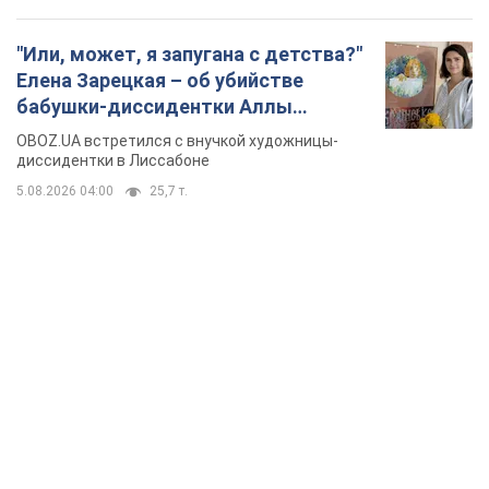
"Или, может, я запугана с детства?"
Елена Зарецкая – об убийстве
бабушки-диссидентки Аллы
Горской, критике сына Стуса и
OBOZ.UA встретился с внучкой художницы-
бегстве в Португалию с пятью
диссидентки в Лиссабоне
детьми
5.08.2026 04:00
25,7 т.