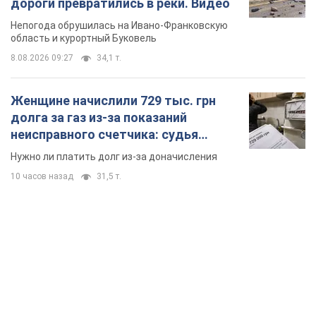
дороги превратились в реки. Видео
Непогода обрушилась на Ивано-Франковскую
область и курортный Буковель
8.08.2026 09:27
34,1 т.
Женщине начислили 729 тыс. грн
долга за газ из-за показаний
неисправного счетчика: судья
вынес неожиданное решение
Нужно ли платить долг из-за доначисления
10 часов назад
31,5 т.