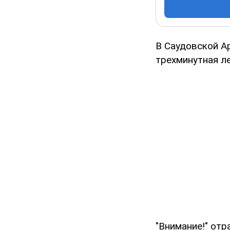
В Саудовской А
трехминутная ле
"Внимание!" отр