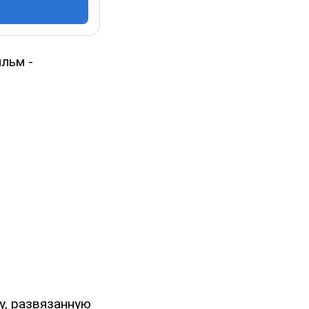
льм -
у, развязанную