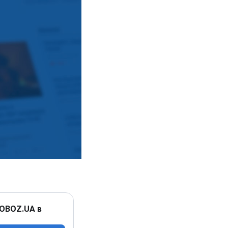
 OBOZ.UA в