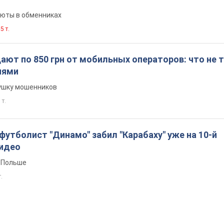
люты в обменниках
5 т.
ют по 850 грн от мобильных операторов: что не т
иями
вушку мошенников
 т.
утболист "Динамо" забил "Карабаху" уже на 10-й
Видео
 Польше
т.