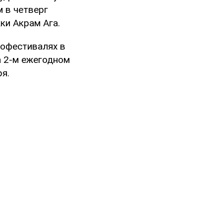
м в четверг
ки Акрам Ага.
нофестивалях в
а 2-м ежегодном
я.