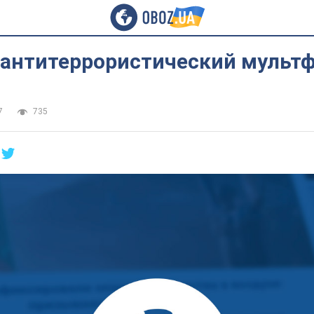
 антитеррористический мульт
7
735