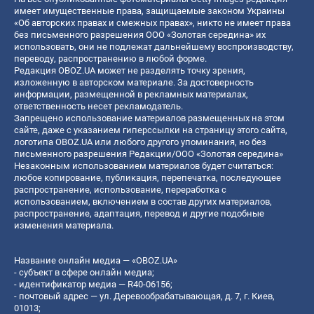
имеет имущественные права, защищаемые законом Украины
«Об авторских правах и смежных правах», никто не имеет права
без письменного разрешения ООО «Золотая середина» их
использовать, они не подлежат дальнейшему воспроизводству,
переводу, распространению в любой форме.
Редакция OBOZ.UA может не разделять точку зрения,
изложенную в авторском материале. За достоверность
информации, размещенной в рекламных материалах,
ответственность несет рекламодатель.
Запрещено использование материалов размещенных на этом
сайте, даже с указанием гиперссылки на страницу этого сайта,
логотипа OBOZ.UA или любого другого упоминания, но без
письменного разрешения Редакции/ООО «Золотая середина»
Незаконным использованием материалов будет считаться:
любое копирование, публикация, перепечатка, последующее
распространение, использование, переработка с
использованием, включением в состав других материалов,
распространение, адаптация, перевод и другие подобные
изменения материала.
Название онлайн медиа — «OBOZ.UA»
- субъект в сфере онлайн медиа;
- идентификатор медиа — R40-06156;
- почтовый адрес — ул. Деревообрабатывающая, д. 7, г. Киев,
01013;