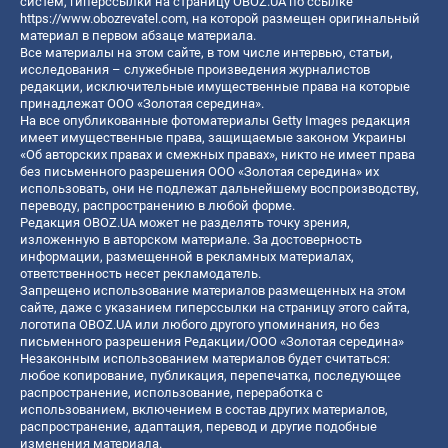
систем, гиперссылки на страницу OBOZ.UA по ссылке
https://www.obozrevatel.com
, на которой размещен оригинальный
материал в первом абзаце материала.
Все материалы на этом сайте, в том числе интервью, статьи,
исследования – служебные произведения журналистов
редакции, исключительные имущественные права на которые
принадлежат ООО «Золотая середина».
На все опубликованные фотоматериалы Getty Images редакция
имеет имущественные права, защищаемые законом Украины
«Об авторских правах и смежных правах», никто не имеет права
без письменного разрешения ООО «Золотая середина» их
использовать, они не подлежат дальнейшему воспроизводству,
переводу, распространению в любой форме.
Редакция OBOZ.UA может не разделять точку зрения,
изложенную в авторском материале. За достоверность
информации, размещенной в рекламных материалах,
ответственность несет рекламодатель.
Запрещено использование материалов размещенных на этом
сайте, даже с указанием гиперссылки на страницу этого сайта,
логотипа OBOZ.UA или любого другого упоминания, но без
письменного разрешения Редакции/ООО «Золотая середина»
Незаконным использованием материалов будет считаться:
любое копирование, публикация, перепечатка, последующее
распространение, использование, переработка с
использованием, включением в состав других материалов,
распространение, адаптация, перевод и другие подобные
изменения материала.