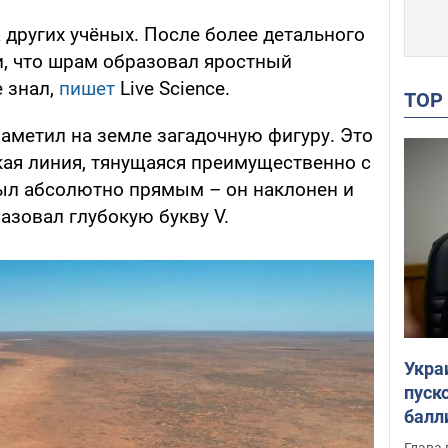
 других учёных. После более детального
, что шрам образовал яростный
е знал,
пишет
Live Science.
TO
аметил на земле загадочную фигуру. Это
кая линия, тянущаяся преимущественно с
был абсолютно прямым – он наклонен и
разовал глубокую букву V.
Укра
пуск
балл
пров
Глава 