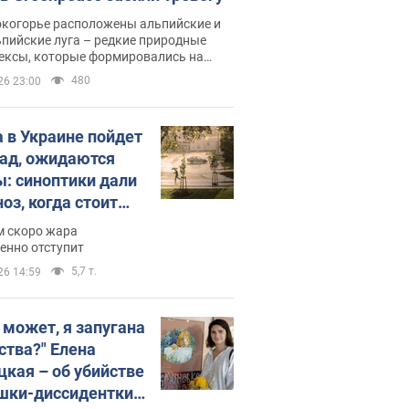
окогорье расположены альпийские и
пийские луга – редкие природные
ексы, которые формировались на
ении сотен лет
480
26 23:00
 в Украине пойдет
пад, ожидаются
ы: синоптики дали
оз, когда стоит
ать изменения
м скоро жара
ды
енно отступит
5,7 т.
26 14:59
, может, я запугана
ства?" Елена
цкая – об убийстве
шки-диссидентки