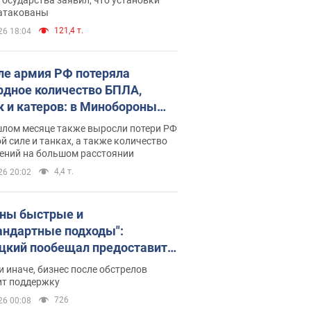
 атакованы
121,4 т.
26 18:04
ле армия РФ потеряла
рдное количество БПЛА,
к и катеров: в Минобороны
родовали статистику
шлом месяце также выросли потери РФ
й силе и танках, а также количество
ений на большом расстоянии
4,4 т.
26 20:02
ны быстрые и
андартные подходы":
цкий пообещал предоставить
есу приоритетный доступ к
и иначе, бизнес после обстрелов
щимся складским
ит поддержку
ещениям
726
26 00:08