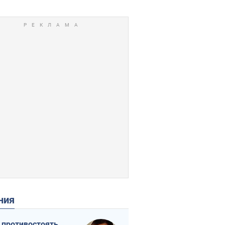
ения
 противостоять