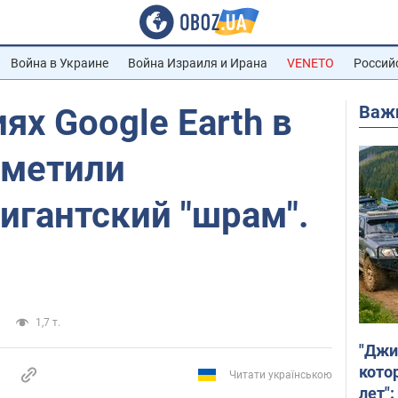
Война в Украине
Война Израиля и Ирана
VENETO
Россий
Важ
ях Google Earth в
аметили
игантский "шрам".
1,7 т.
"Джи
кото
Читати українською
лет":