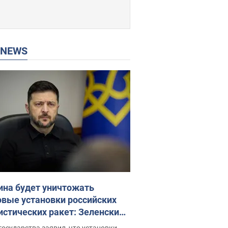
P NEWS
ина будет уничтожать
овые установки российских
истических ракет: Зеленский
ел заседание СНБО
государства заявил, что установки