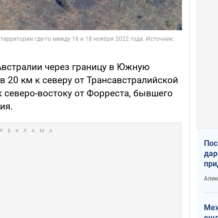
Австралии через границу в Южную
в 20 км к северу от Трансавстралийской
к северо-востоку от Форреста, бывшего
ия.
Пос
дар
при
Укр
Алек
Меж
еще