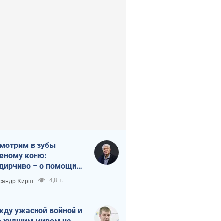
мотрим в зубы
еному коню:
дирчиво – о помощи
аине
4,8 т.
сандр Кирш
ду ужасной войной и
 худшим миром на