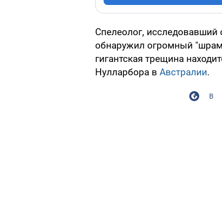
Спелеолог, исследовавший 
обнаружил огромный "шрам"
гигантская трещина находи
Нулларбора в
Австралии
.
В