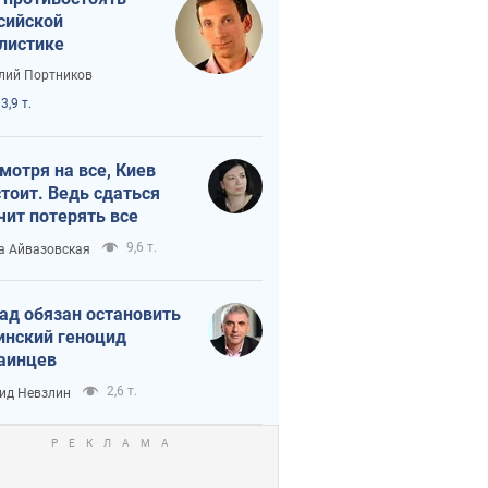
сийской
листике
лий Портников
3,9 т.
мотря на все, Киев
тоит. Ведь сдаться
чит потерять все
9,6 т.
а Айвазовская
ад обязан остановить
инский геноцид
аинцев
2,6 т.
ид Невзлин