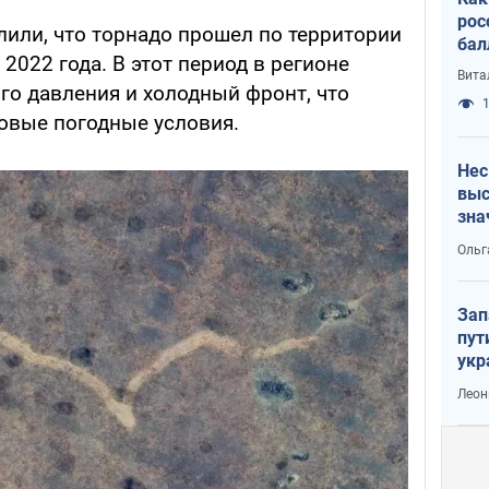
рос
лили, что торнадо прошел по территории
бал
 2022 года. В этот период в регионе
Вита
го давления и холодный фронт, что
1
ровые погодные условия.
Нес
выс
зна
Ольг
Зап
пут
укр
Леон