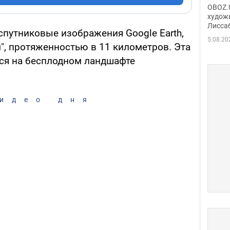
Аллы
OBOZ.U
сына
худож
Лисса
Порт
спутниковые изображения Google Earth,
деть
5.08.20
, протяженностью в 11 километров. Эта
тся на бесплодном ландшафте
идео дня