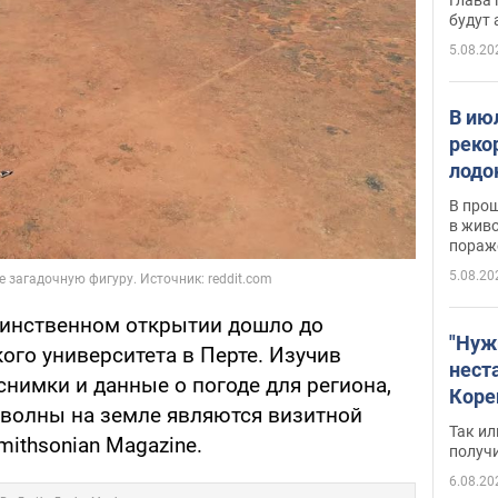
будут
5.08.20
В ию
реко
лодо
обна
В про
в живо
пораж
5.08.20
аинственном открытии дошло до
"Нуж
ого университета в Перте. Изучив
нест
нимки и данные о погоде для региона,
Коре
 волны на земле являются визитной
бизн
Так ил
ithsonian Magazine.
имею
получ
пом
6.08.20