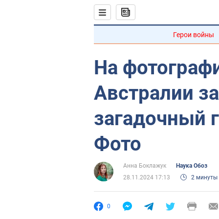
Герои войны
На фотографи
Австралии з
загадочный г
Фото
Анна Боклажук
Наука Обоз
28.11.2024 17:13
2 минуты
0