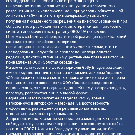
его поддоменах, в любом виде строго запрещено.
Разрешается использование при получении письменного
разрешения на их использование и при условии обязательной
ссылки на сайт OBOZ.UA, а для интернет-изданий - при
получении письменного разрешения на их использование и при
обязательном размещении прямой, открытой для поисковых
систем, гиперссылки на страницу OBOZ.UA по ссылке
https://www.obozrevatel.com
, на которой размещен оригинальный
материал в первом абзаце материала.
Все материалы на этом сайте, в том числе интервью, статьи,
исследования – служебные произведения журналистов
редакции, исключительные имущественные права на которые
принадлежат ООО «Золотая середина».
На все опубликованные фотоматериалы Getty Images редакция
имеет имущественные права, защищаемые законом Украины
«Об авторских правах и смежных правах», никто не имеет права
без письменного разрешения ООО «Золотая середина» их
использовать, они не подлежат дальнейшему воспроизводству,
переводу, распространению в любой форме.
Редакция OBOZ.UA может не разделять точку зрения,
изложенную в авторском материале. За достоверность
информации, размещенной в рекламных материалах,
ответственность несет рекламодатель.
Запрещено использование материалов размещенных на этом
сайте, даже с указанием гиперссылки на страницу этого сайта,
логотипа OBOZ.UA или любого другого упоминания, но без
письменного разрешения Редакции/ООО «Золотая середина»