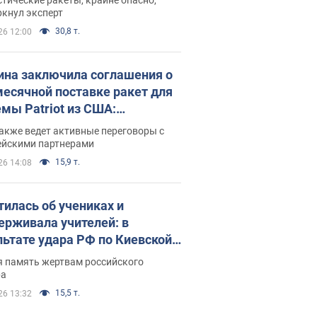
ркнул эксперт
30,8 т.
26 12:00
ина заключила соглашения о
есячной поставке ракет для
емы Patriot из США:
нский раскрыл подробности
акже ведет активные переговоры с
ейскими партнерами
15,9 т.
26 14:08
тилась об учениках и
ерживала учителей: в
льтате удара РФ по Киевской
сти погибли директор
я память жертвам российского
ского лицея, её муж и внук
ра
15,5 т.
26 13:32