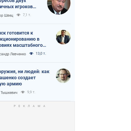
ересов двух
ичных игроков
 тайный план
7,1 т.
ор Швец
мпа и Путина?
ск готовится к
кционированию в
овиях масштабного
нного кризиса
13,0 т.
сандр Левченко
оружия, ни людей: как
ашенко создает
ую армию
9,9 т.
 Тышкевич