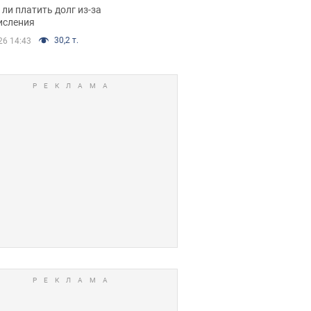
я вынес
ли платить долг из-за
иданное решение
исления
30,2 т.
26 14:43