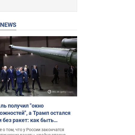
P NEWS
ль получил "окно
ожностей", а Трамп остался
и без ракет: как быть
ине? Интервью с Мельником
 о том, что у России закончатся
тические ракеты, крайне опасно,