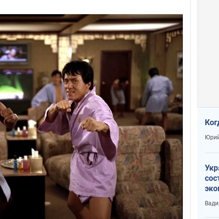
Ког
Юрий
Укр
сос
эко
Ест
Вади
тун