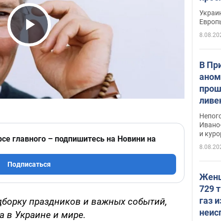
гран
Украин
Европ
8.08.20
Play Video
В Пр
аном
прош
ливе
прев
Непог
Виде
Ивано
и кур
рсе главного – подпишитесь на Новини на
8.08.20
Подписаться
Женщ
729 т
газ 
дборку праздников и важных событий,
неис
а в Украине и мире.