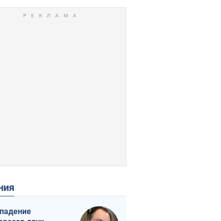
ения
падение