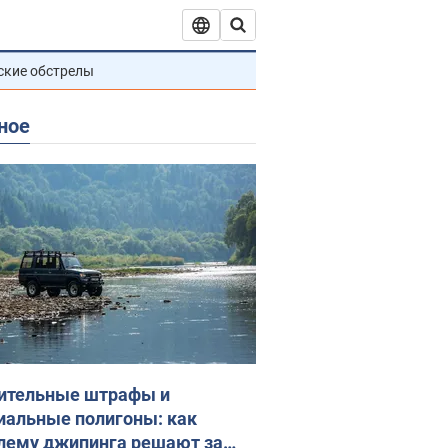
ские обстрелы
ное
ительные штрафы и
иальные полигоны: как
лему джипинга решают за