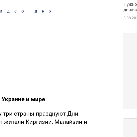
судь
Нужно 
неож
донач
идео дня
8.08.20
 Украине и мире
у три страны празднуют Дни
т жители Киргизии, Малайзии и