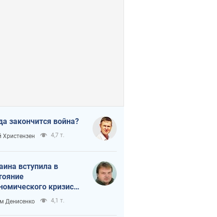
да закончится война?
4,7 т.
 Христензен
аина вступила в
тояние
номического кризиса.
ь ли свет в конце
4,1 т.
м Денисенко
неля?