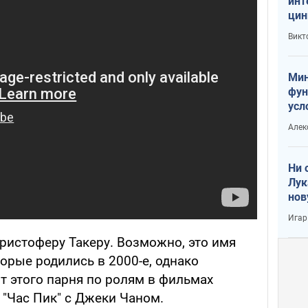
инт
цин
или
Викт
Тра
Мин
фун
усл
вое
Алек
Ни 
Лук
нов
Игар
Кристоферу Такеру. Возможно, это имя
орые родились в 2000-е, однако
т этого парня по ролям в фильмах
 "Час Пик" с Джеки Чаном.