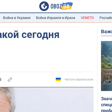
Война в Украине
Война Израиля и Ирана
VENETO
Россий
Важ
какой сегодня
Читати українською
Знач
спец
проб