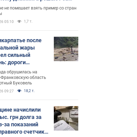
ицей
е не помешает взять пример со стран
ы
1,7 т.
26 05:10
икарпатье после
альной жары
ел сильный
нь: дороги
ратились в реки.
ода обрушилась на
о
-Франковскую область
ортный Буковель
18,2 т.
26 09:27
ине начислили
ыс. грн долга за
из-за показаний
правного счетчика: