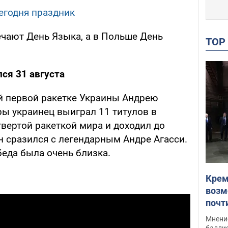
сегодня праздник
ечают День Языка, а в Польше День
TO
ся 31 августа
й первой ракетке Украины Андрею
ры украинец выиграл 11 титулов в
вертой ракеткой мира и доходил до
он сразился с легендарным Андре Агасси.
беда была очень близка.
Крем
возм
почт
Укра
Мнение
баллис